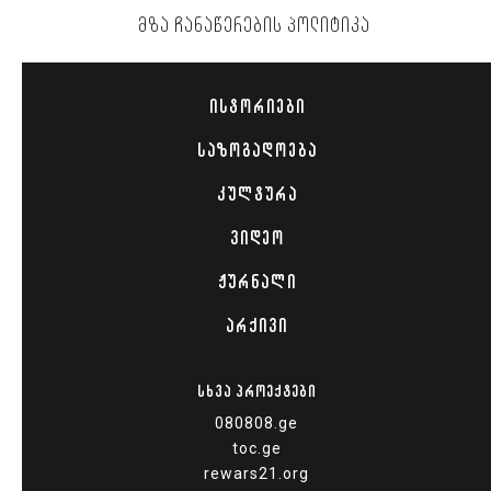
ᲛᲖᲐ ᲩᲐᲜᲐᲬᲔᲠᲔᲑᲘᲡ ᲞᲝᲚᲘᲢᲘᲙᲐ
ᲘᲡᲢᲝᲠᲘᲔᲑᲘ
ᲡᲐᲖᲝᲒᲐᲓᲝᲔᲑᲐ
ᲙᲣᲚᲢᲣᲠᲐ
ᲕᲘᲓᲔᲝ
ᲟᲣᲠᲜᲐᲚᲘ
ᲐᲠᲥᲘᲕᲘ
ᲡᲮᲕᲐ ᲞᲠᲝᲔᲥᲢᲔᲑᲘ
080808.ge
toc.ge
rewars21.org