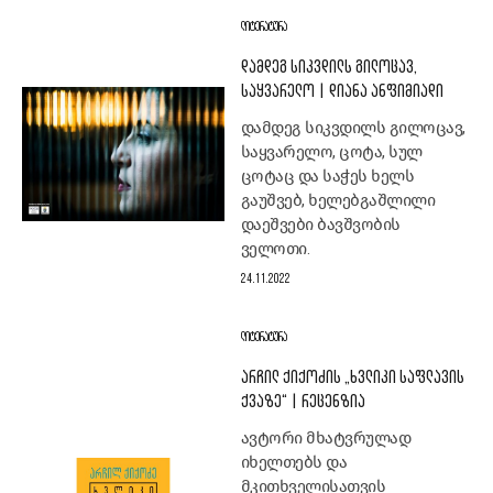
ᲚᲘᲢᲔᲠᲐᲢᲣᲠᲐ
ᲓᲐᲛᲓᲔᲒ ᲡᲘᲙᲕᲓᲘᲚᲡ ᲒᲘᲚᲝᲪᲐᲕ,
ᲡᲐᲧᲕᲐᲠᲔᲚᲝ | ᲓᲘᲐᲜᲐ ᲐᲜᲤᲘᲛᲘᲐᲓᲘ
დამდეგ სიკვდილს გილოცავ,
საყვარელო, ცოტა, სულ
ცოტაც და საჭეს ხელს
გაუშვებ, ხელებგაშლილი
დაეშვები ბავშვობის
ველოთი.
24.11.2022
ᲚᲘᲢᲔᲠᲐᲢᲣᲠᲐ
ᲐᲠᲩᲘᲚ ᲥᲘᲥᲝᲫᲘᲡ „ᲮᲕᲚᲘᲙᲘ ᲡᲐᲤᲚᲐᲕᲘᲡ
ᲥᲕᲐᲖᲔ“ | ᲠᲔᲪᲔᲜᲖᲘᲐ
ავტორი მხატვრულად
იხელთებს და
მკითხველისათვის