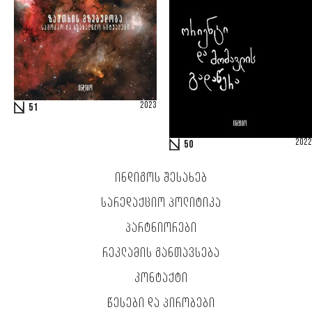
2023
51
2022
50
ᲘᲜᲓᲘᲒᲝᲡ ᲨᲔᲡᲐᲮᲔᲑ
ᲡᲐᲠᲔᲓᲐᲥᲪᲘᲝ ᲞᲝᲚᲘᲢᲘᲙᲐ
ᲞᲐᲠᲢᲜᲘᲝᲠᲔᲑᲘ
ᲠᲔᲙᲚᲐᲛᲘᲡ ᲒᲐᲜᲗᲐᲕᲡᲔᲑᲐ
ᲙᲝᲜᲢᲐᲥᲢᲘ
ᲬᲔᲡᲔᲑᲘ ᲓᲐ ᲞᲘᲠᲝᲑᲔᲑᲘ