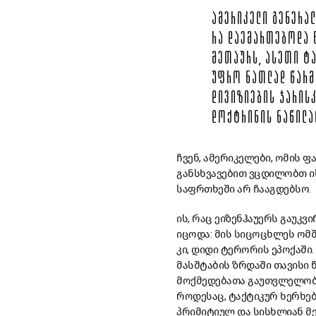
ᲐᲛᲔᲠᲘᲙᲔᲚᲘ ᲒᲔᲜᲔᲠᲐᲚ
ᲠᲐ ᲓᲐᲔᲛᲐᲠᲗᲔᲑᲝᲓᲐ 
ᲛᲔᲗᲐᲣᲠᲡ, ᲐᲡᲔᲗᲘ Ტ
ᲣᲤᲠᲝ ᲜᲐᲗᲚᲐᲓ ᲬᲐᲠᲛ
ᲓᲘᲕᲘᲖᲘᲔᲑᲘᲡ ᲯᲐᲠᲘᲡ
ᲓᲝᲥᲢᲠᲘᲜᲘᲡ ᲜᲐᲬᲘᲚᲐ
ჩვენ, ამერიკელები, ომის 
განსხვავებით ვცდილობთ ი
საფრთხეში არ ჩააგდებსო.
ის, რაც ეიზენჰაუერს გაუკ
იცოდა: მის სიცოცხლეს ომშ
კი, დიდი ტერორის ეპოქაში
მასშტაბის ზრდაში თავისი
მოქმედებათა გაუთვლელობა
როდესაც, ტაქტიკურ ხერხებ
პრიმიტიულ და სისხლიან მე