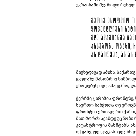
უკრაინაში შეჭრილი რუსული 
ᲛᲔᲝᲠᲔ ᲛᲡᲝᲤᲚᲘᲝ ᲝᲛ
ᲧᲝᲕᲔᲚᲓᲦᲘᲣᲠᲘ ᲠᲣᲢᲘ
ᲛᲓᲔ ᲐᲓᲐᲛᲘᲐᲜᲛᲐ ᲒᲐ
ᲐᲠᲡᲔᲑᲝᲑᲡ ᲝᲯᲐᲮᲘ, 
ᲐᲠ ᲓᲐᲘᲦᲣᲞᲐ, ᲐᲜ ᲐᲠ 
მიუხედავად ამისა, საქარ
ყველაზე მასობრივ სიმბოლ
უწოდებენ, იგი, ამავდროულ
ქერჩში, ყირიმის ფრონტზე, 
საერთო საბჭოთა თუ ეროვნუ
ფრონტის ერთადერთ ქართულ,
მათ შორის აქამდე უცნობი 
კატასტროფის მასშტაბს. ას
იქ გაწვეულ კავკასიელებს