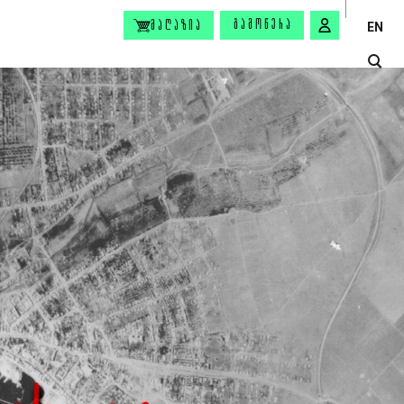
ᲒᲐᲛᲝᲬᲔᲠᲐ
ᲛᲐᲦᲐᲖᲘᲐ
EN