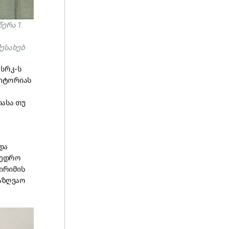
ერა 1.
ესახებ
სსრკ-ს
რიტორიას
იასა თუ
და
ხედრო
ირიმის
აზღვაო