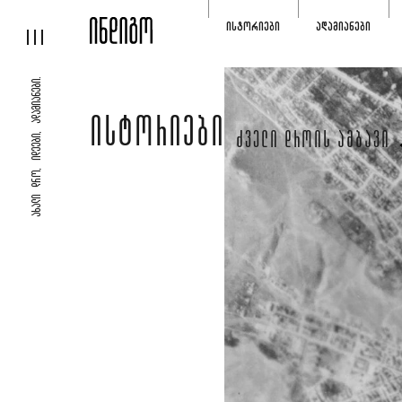
ᲘᲡᲢᲝᲠᲘᲔᲑᲘ
ᲐᲓᲐᲛᲘᲐᲜᲔᲑᲘ
ᲐᲮᲐᲚᲘ ᲓᲠᲝ, ᲘᲓᲔᲔᲑᲘ, ᲐᲓᲐᲛᲘᲐᲜᲔᲑᲘ.
ᲘᲡᲢᲝᲠᲘᲔᲑᲘ
ᲫᲕᲔᲚᲘ ᲓᲠᲝᲘᲡ ᲐᲛᲑᲐᲕᲘ