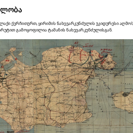
ელობა
ალაქი ქერჩითურთ, ყირიმის ნახევარკუნძულის უკიდურესი აღმ
სრუტით გამოყოფილია ტამანის ნახევარკუნძულისგან.