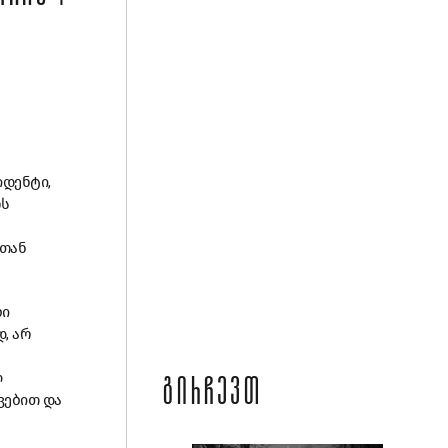
იდენტი,
ოს
ვთან
ბი
, არ
ლ
ᲒᲘᲠᲩᲔᲕᲗ
ვებით და