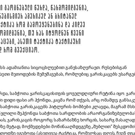
Ი ᲒᲐᲝᲒᲜᲔᲑᲣᲚᲘ ᲬᲔᲠᲓᲐ, ᲬᲐᲠᲛᲝᲛᲘᲓᲒᲔᲜᲘᲐ,
ᲜᲔᲑᲘᲡᲛᲘᲔᲠ ᲐᲛᲔᲠᲘᲙᲔᲚ ᲐᲜ ᲑᲠᲘᲢᲐᲜᲔᲚ
ᲐᲥᲢᲘᲙᲐ ᲠᲝᲛ ᲒᲐᲛᲝᲔᲧᲔᲜᲔᲑᲘᲜᲐ ᲓᲐ ᲙᲘᲓᲔᲕ
ᲝᲛᲘᲓᲒᲔᲜᲘᲐ, ᲗᲣ ᲠᲐᲡ ᲘᲢᲧᲝᲓᲜᲔᲜ ᲩᲕᲔᲜᲘ
ᲙᲐᲪᲔᲑᲘ, ᲐᲡᲔᲗᲘ ᲢᲐᲥᲢᲘᲙᲐ ᲢᲐᲥᲢᲘᲙᲣᲠᲘ
Დ ᲠᲝᲛ ᲒᲕᲔᲥᲪᲘᲐᲝ.
ფასს ადამიანთა სიცოცხლეებით განვსაზღვრავთ. რუსებისგან
სეთი მეთოდების შემუშავებას, რომლებიც ჯარისკაცებს უსარგ
ვირდა, საბჭოთა ჯარისკაცისთვის ყოველდღიური რუტინა იყო. ჯარ
ი დიდი ფასი არ ჰქონდა, კაცმა რომ თქვას, არც ომამდე; განსა
. საბჭოთა ჯარისკაცებს ჰიტლერის ბომბები კლავდა, მაგრამ მს
 წვლილი შეჰქონდა საბჭოთა სარდლობის არაორგანიზებულობას
ს, ჯარისკაცის როგორც საზარბაზნე ხორცის, სახარჯ მასალად 
ზე მეტად, მოქმედებები მოწინააღმდეგეზე „შუბლით“ შესკდომი
თოდზე იგებოდა (ასეთივეა ტაქტიკა, რომელსაც დღეს, ჩვენ თვ