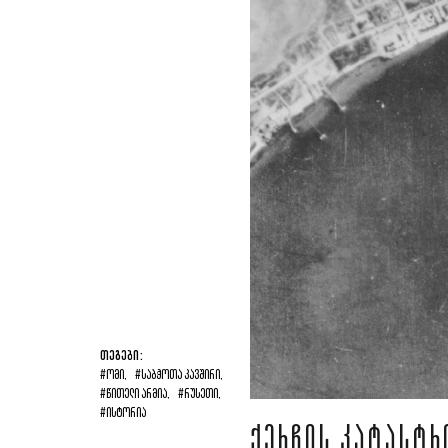
ᲗᲔᲒᲔᲑᲘ:
#ᲝᲛᲘ,
#ᲡᲐᲑᲭᲝᲗᲐ ᲙᲐᲕᲨᲘᲠᲘ,
#ᲬᲘᲗᲔᲚᲘ ᲐᲠᲛᲘᲐ,
#ᲠᲣᲡᲔᲗᲘ,
#ᲘᲡᲢᲝᲠᲘᲐ
ᲥᲔᲠᲩᲘᲡ ᲙᲐᲢᲐᲡᲢᲠ