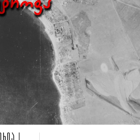
ᲝᲠᲘᲐ |