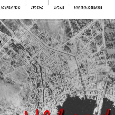
ᲡᲐᲖᲝᲒᲐᲓᲝᲔᲑᲐ
ᲙᲣᲚᲢᲣᲠᲐ
ᲥᲐᲚᲐᲥᲘ
ᲡᲘᲜᲓᲘᲡᲘᲡ ᲞᲐᲢᲘᲛᲠᲔᲑᲘ