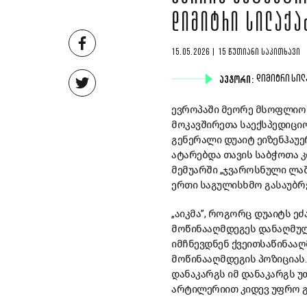
ᲓᲘᲛᲘᲢᲠᲘ ᲡᲘᲚᲐᲥᲐ
15.05.2026 | 15 ᲬᲣᲗᲘᲐᲜᲘ ᲡᲐᲙᲘᲗᲮᲐᲕᲘ
ᲐᲕᲢᲝᲠᲘ:
ᲓᲘᲛᲘᲢᲠᲘ ᲡᲘ
ევროპაში მეორე მსოფლიო ო
მოკავშირეთა საექსპედიციო
გენერალი დუაიტ ეიზენჰაუერ
ატარებდა თავის საბჭოთა კ
მემუარში „ჯვაროსნული ლაშქ
ერთი საგულისხმო გასაუბრ
„აიკმა”, როგორც დუაიტს ეძ
მოწინააღმდეგეს დანაღმული
იმჩნევდნენ ქვეითსაწინააღ
მოწინააღმდეგის პოზიციას
დანაკარგს იმ დანაკარგს უ
არტილერიით კიდევ უფრო გ