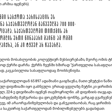
არმია იყენებს).
ᲨᲘ ᲡᲐᲑᲭᲝᲗᲐ ᲯᲐᲠᲘᲡᲙᲐᲪᲘᲡ ᲔᲡ
ᲜᲐ ᲡᲐᲥᲐᲠᲗᲕᲔᲚᲝᲓᲐᲜ ᲒᲐᲬᲕᲔᲣᲚᲛᲐ 700 000-
ᲛᲝᲪᲐᲓᲐ. ᲡᲐᲥᲐᲠᲗᲕᲔᲚᲝᲨᲘ ᲗᲘᲗᲥᲛᲘᲡ ᲐᲠ
ᲠᲝᲛᲚᲘᲡ ᲔᲠᲗᲘ ᲬᲘᲜᲐᲞᲐᲠᲘ ᲛᲐᲘᲜᲪ ᲐᲛ ᲝᲛᲨᲘ
ᲓᲐᲘᲭᲠᲐ, ᲐᲜ ᲙᲘ ᲢᲧᲕᲔᲓ ᲐᲠ ᲩᲐᲕᲐᲠᲓᲐ.
თველოს მოსახლეობის კოლექტიურ მეხსიერებაში, მეორე ომის ტ
ოდ ქერჩი დარჩა. ქერჩს ჩვენში ხშირად “ქართველთა სასაფლა
ად, კავკასიელთა სასაფლაოდაც მოიხსენიება.
საქართველოდან 65 897 ადამიანი გაიგზავნა, მათი უმეტესი ნაწ
ლ დივიზიაში იყო გაბნეული. ერთად ყველაზე მეტნი კი ყირიმის
 224-ე დივიზიაში იყვნენ თავმოყრილნი. ამ დივიზიის თავგად
რამდენიმე მემუარისა და დოკუმენტის ფონზე, კარგად გვაჩვენე
ევე, იმ არაორგანიზებულობას და განუკითხაობას, რაც ყირიმის
 და საკუთრივ საქართველოდან მობილიზებულებს გადახდათ.