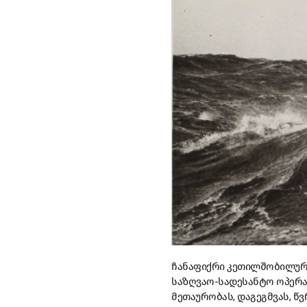
ჩანაფიქრი კეთილშობილური
საზღვაო-სადესანტო ოპერაც
მეთაურობას, დაგეგმვას, წ