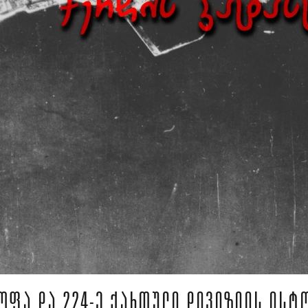
ᲝᲤᲐ ᲓᲐ 224-Ე ᲥᲐᲠᲗᲣᲚᲘ ᲓᲘᲕᲘᲖᲘᲘᲡ ᲘᲡᲢ