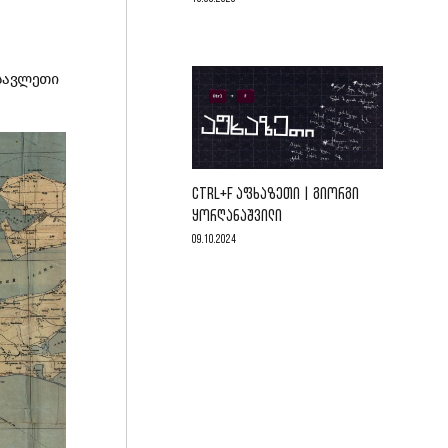
ოსავლეთი
CTRL+F ᲐᲤᲮᲐᲖᲔᲗᲘ | ᲒᲘᲝᲠᲒᲘ
ᲧᲝᲠᲦᲐᲜᲐᲨᲕᲘᲚᲘ
09.10.2024