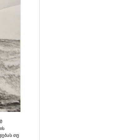
მ
ის
დებას თუ