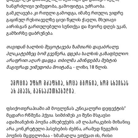
ხანგრძლივი უიმედობა, გამოფიტვა, უძრაობა.
გამკლავება კი რთული გამოდგა, იმაზე რთული, ვიდრე
გაყინულ რუსთაველზე ცივი წყლის ჭავლი, მხუთავი
აირისგან გართულებული სუნთქვა და მეორე დღეს უკან,
გამზირზე დაბრუნება.
თავიდან ხალხის შეცოტავება ზამთარს დავაბრალე,
პლაკატებზეც ხომ გვეწერა, დგება ხალხის გაზაფხულიო.
არაფრით აღარ დადგა. თბილმა ამინდებმა მუხტის
მაგივრად, უიმედობა მოიტანა,
- ლიზი, 18 წლის.
ᲔᲛᲝᲪᲘᲐ ᲣᲤᲠᲝ ᲛᲫᲐᲤᲠᲘᲐ, ᲠᲝᲪᲐ ᲒᲒᲝᲜᲘᲐ, ᲠᲝᲛ ᲡᲮᲕᲘᲡᲐᲡ
ᲐᲠ ᲰᲒᲐᲕᲡ, ᲒᲐᲜᲡᲐᲙᲣᲗᲠᲔᲑᲣᲚᲘᲐ.
ფსიქოთერაპიაში ამ მოვლენას „უნიკალური დეფექტის“
მცდარი რწმენა ჰქვია. სიმძიმეს კი შენი მსგავსი
ადამიანების პოვნა ამსუბუქებს. ამ ლაპარაკების მიზანიც
არა კონკრეტული პასუხების ძებნა, არამედ ნუგეშის
პოვნის მცდელობაა - ხმამაღლა ვთქვათ ის, რისი