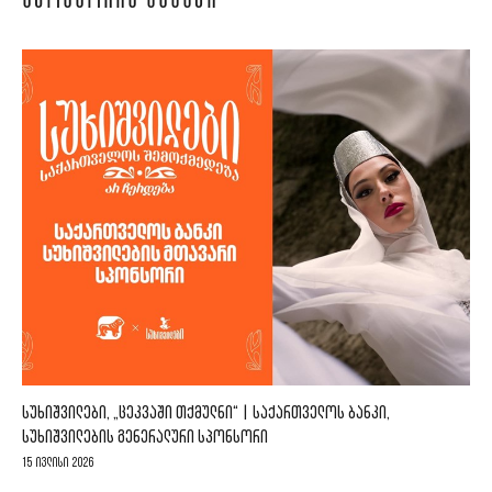
ᲡᲞᲝᲜᲡᲝᲠᲘᲡ ᲐᲛᲑᲐᲕᲘ
ᲡᲣᲮᲘᲨᲕᲘᲚᲔᲑᲘ, „ᲪᲔᲙᲕᲐᲨᲘ ᲗᲥᲛᲣᲚᲜᲘ“ | ᲡᲐᲥᲐᲠᲗᲕᲔᲚᲝᲡ ᲑᲐᲜᲙᲘ,
ᲡᲣᲮᲘᲨᲕᲘᲚᲔᲑᲘᲡ ᲒᲔᲜᲔᲠᲐᲚᲣᲠᲘ ᲡᲞᲝᲜᲡᲝᲠᲘ
15 ივლისი 2026