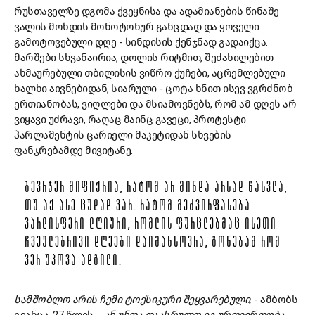
რუსთაველზე დგომა ქვეყნისა და ადამიანების წინაშე
ვალის მოხდის მონოტონურ განცდად და ყოველი
გამოტოვებული დღე - სინდისის ქენჯნად გადაიქცა.
მარშები სხვანაირია, დოლის რიტმით, შეძახილებით
ახმაურებული თბილისის ვიწრო ქუჩები, აცრემლებული
ხალხი აივნებიდან, სიარული - ცოტა ხნით ისევ ვგრძნობ
ერთიანობას, ვიღლები და მსიამოვნებს, რომ ამ დღეს არ
ვიყავი უძრავი, რაღაც მაინც გავეცი, პროტესტი
პარლამენტის ცარიელი მაკეტიდან სხვების
ფანჯრებამდე მივიტანე.
ᲑᲔᲕᲠᲯᲔᲠ ᲛᲘᲤᲘᲥᲠᲘᲐ, ᲠᲐᲢᲝᲛ ᲐᲠ ᲛᲘᲜᲓᲐ ᲐᲠᲡᲐᲓ ᲬᲐᲡᲕᲚᲐ,
ᲗᲣ ᲐᲥ ᲐᲡᲔ ᲪᲣᲓᲐᲓ ᲕᲐᲠ. ᲠᲐᲢᲝᲛ ᲛᲔᲫᲕᲘᲠᲤᲐᲡᲔᲑᲐ
ᲕᲐᲠᲓᲘᲡᲤᲔᲠᲘ ᲓᲦᲘᲣᲠᲘ, ᲠᲝᲛᲚᲘᲡ ᲤᲣᲠᲪᲚᲔᲑᲛᲐᲪ ᲘᲡᲔᲗᲘ
ᲩᲕᲔᲣᲚᲔᲑᲠᲘᲕᲘ ᲓᲦᲔᲔᲑᲘ ᲓᲐᲘᲛᲐᲮᲡᲝᲕᲠᲐ, ᲒᲝᲜᲔᲑᲐᲛ ᲠᲝᲛ
ᲕᲔᲠ ᲣᲞᲝᲕᲐ ᲐᲓᲒᲘᲚᲘ.
სამშობლო არის ჩემი ტოქსიკური შეყვარებული,
- ამბობს