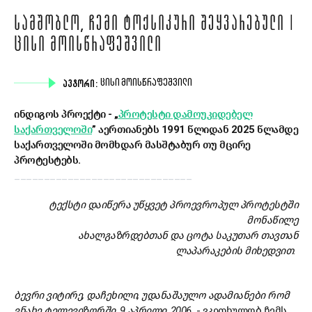
ᲡᲐᲛᲨᲝᲑᲚᲝ, ᲩᲔᲛᲘ ᲢᲝᲥᲡᲘᲙᲣᲠᲘ ᲨᲔᲧᲕᲐᲠᲔᲑᲣᲚᲘ |
ᲪᲘᲡᲘ ᲛᲝᲘᲡᲬᲠᲐᲤᲔᲨᲕᲘᲚᲘ
ᲐᲕᲢᲝᲠᲘ:
ᲪᲘᲡᲘ ᲛᲝᲘᲡᲬᲠᲐᲤᲔᲨᲕᲘᲚᲘ
ინდიგოს პროექტი - „
პროტესტი
დამოუკიდებელ
საქართველოში
” აერთიანებს 1991 წლიდან 2025 წლამდე
საქართველოში მომხდარ მასშტაბურ თუ მცირე
პროტესტებს.
______________________________
ტექსტი დაიწერა უწყვეტ პროევროპულ პროტესტში
მონაწილე
ახალგაზრდებთან და ცოტა საკუთარ თავთან
ლაპარაკების მიხედვით.
ბევრი ვიტირე, დაჩეხილი, უდანაშაულო ადამიანები რომ
ვნახე ტელევიზორში, 9 აპრილი, 2006.
- ვკითხულობ ჩემს