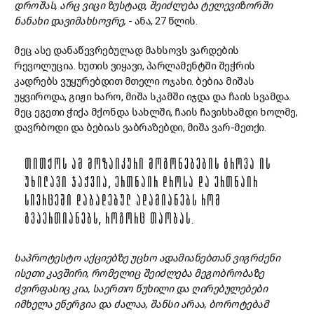
დროშას, არც ვიცი ზუსტად, შეიძლება ტელევიზორში
ნანახი დავიმახსოვრე,
- ანა, 27 წლის.
მეც ასე დანაწევრებულად მახსოვს ვარდების
რევოლუცია. ხუთის ვიყავი, პარლამენტში შეჭრის
კადრებს ვუყურებდით მთელი ოჯახი. ბებია მიშას
უყვიროდა, გიჟი ხარო, მიშა სკამში იჯდა და ჩაის სვამდა.
მეც ეგეთი ჭიქა მქონდა სახლში, ჩაის ჩავისხამდი ხოლმე,
დავრბოდი და ბებიას ვაბრაზებდი, მიშა ვარ-მეთქი.
ᲗᲘᲗᲥᲝᲡ ᲐᲛ ᲛᲝᲖᲐᲘᲙᲣᲠᲘ ᲛᲝᲒᲝᲜᲔᲑᲔᲑᲘᲡ ᲒᲠᲝᲕᲐ ᲘᲡ
ᲣᲮᲘᲚᲐᲕᲘ ᲯᲐᲭᲕᲘᲐ, ᲔᲠᲗᲜᲐᲘᲠ ᲓᲠᲝᲡᲐ ᲓᲐ ᲔᲠᲗᲜᲐᲘᲠ
ᲡᲘᲕᲠᲪᲔᲨᲘ ᲓᲐᲑᲐᲓᲔᲑᲣᲚ ᲐᲓᲐᲛᲘᲐᲜᲔᲑᲡ ᲠᲝᲛ
ᲒᲕᲐᲔᲠᲗᲘᲐᲜᲔᲑᲡ, ᲠᲝᲒᲝᲠᲪ ᲗᲐᲝᲑᲐᲡ.
საპროტესტო აქციებზე უცხო ადამიანებთან ვიგრძენი
ისეთი კავშირი, რომელიც შეიძლება მეგობრობაზე
ძვირფასიც კია, საერთო წუხილი და ღირებულებები
იმხელა ენერგია და ძალაა, შანსი არაა, ბოროტებამ