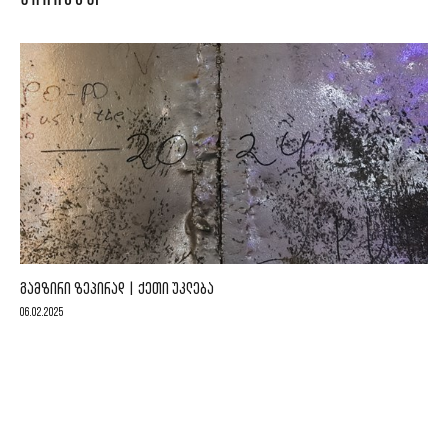
ᲒᲐᲛᲖᲘᲠᲘ ᲖᲔᲞᲘᲠᲐᲓ | ᲥᲔᲗᲘ ᲣᲙᲚᲔᲑᲐ
06.02.2025