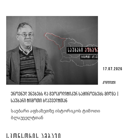
17.07.2026
ᲙᲝᲜᲤᲚᲘᲥᲢᲘ
ᲔᲠᲝᲕᲜᲣᲚ ᲕᲜᲔᲑᲔᲑᲡ ᲓᲐ ᲒᲔᲝᲞᲝᲚᲘᲢᲘᲙᲣᲠ ᲡᲐᲭᲘᲠᲝᲔᲑᲔᲑᲡ ᲛᲘᲦᲛᲐ |
ᲡᲐᲣᲑᲐᲠᲘ ᲢᲘᲛᲝᲗᲘ ᲑᲚᲐᲣᲕᲔᲚᲢᲗᲐᲜ
საუბარი აფხაზეთზე ისტორიკოს ტიმოთი
ბლაუველტთან