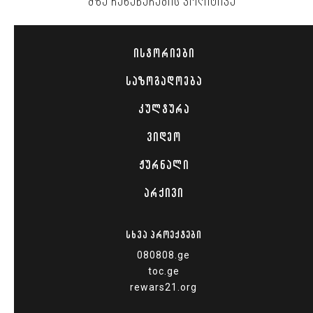
ᲛᲖᲐ ᲩᲐᲜᲐᲬᲔᲠᲔᲑᲘᲡ ᲞᲝᲚᲘᲢᲘᲙᲐ
ᲘᲡᲢᲝᲠᲘᲔᲑᲘ
ᲡᲐᲖᲝᲒᲐᲓᲝᲔᲑᲐ
ᲙᲣᲚᲢᲣᲠᲐ
ᲕᲘᲓᲔᲝ
ᲟᲣᲠᲜᲐᲚᲘ
ᲐᲠᲥᲘᲕᲘ
ᲡᲮᲕᲐ ᲞᲠᲝᲔᲥᲢᲔᲑᲘ
080808.ge
toc.ge
rewars21.org