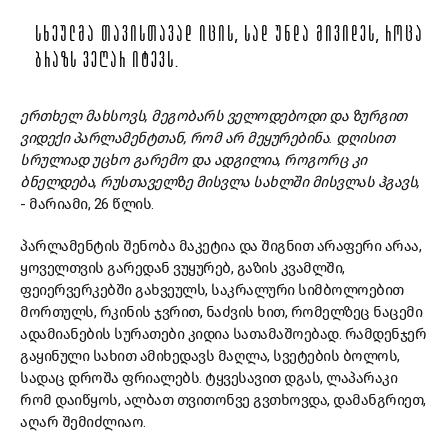
ᲡᲮᲔᲣᲚᲛᲐ ᲗᲐᲕᲘᲡᲗᲐᲕᲐᲓ ᲘᲪᲘᲡ, ᲡᲐᲓ ᲣᲜᲓᲐ ᲛᲘᲕᲘᲓᲔᲡ, ᲠᲝᲪᲐ
ᲑᲠᲐᲖᲡ ᲕᲔᲦᲐᲠ ᲘᲢᲔᲕᲡ.
ერთხელ მახსოვს, მეგობარს ველოდებოდი და ზურგით
ვიდექი პარლამენტთან, რომ არ მეყურებინა. დღისით
სრულიად უცხო გარემო და ადგილია, როგორც კი
ბნელდება, რუსთაველზე მისვლა სახლში მისვლას ჰგავს,
- მარიამი, 26 წლის.
პარლამენტის შენობა მაკეტია და შიგნით არაფერი არაა,
ყოველთვის გარედან ვუყურებ, გაზის კვამლში,
ფეიერვერკებში გახვეულს, საკრალური სიმბოლოებით
მორთულს, რკინის ჯვრით, ნაძვის ხით, რომელზეც ნაცემი
ადამიანების სურათები კიდია სათამაშოებად. რამდენჯერ
გაყინული სახით ამიხედავს მაღლა, სვეტების ბოლოს,
სადაც დროშა ფრიალებს. ტყვესავით დგას, ლაპარაკი
რომ დაიწყოს, ალბათ თვითონვე გვთხოვდა, დამანგრიეთ,
აღარ შემიძლიაო.