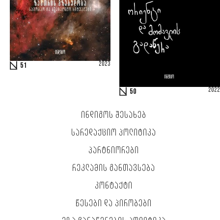
2023
51
2022
50
ᲘᲜᲓᲘᲒᲝᲡ ᲨᲔᲡᲐᲮᲔᲑ
ᲡᲐᲠᲔᲓᲐᲥᲪᲘᲝ ᲞᲝᲚᲘᲢᲘᲙᲐ
ᲞᲐᲠᲢᲜᲘᲝᲠᲔᲑᲘ
ᲠᲔᲙᲚᲐᲛᲘᲡ ᲒᲐᲜᲗᲐᲕᲡᲔᲑᲐ
ᲙᲝᲜᲢᲐᲥᲢᲘ
ᲬᲔᲡᲔᲑᲘ ᲓᲐ ᲞᲘᲠᲝᲑᲔᲑᲘ