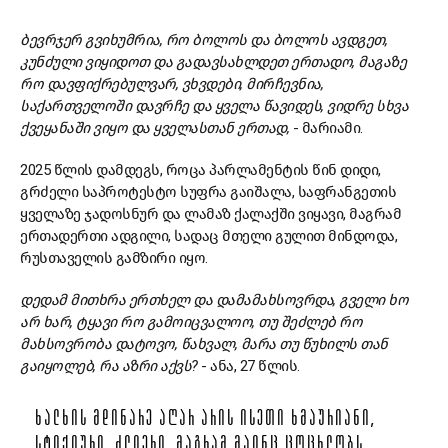
ბევრჯერ გვიხუმრია, რო ბოლოს და ბოლოს ავდგეთ,
კუნძული ვიყიდოთ და გადავსახლდეთ ერთადო, მაგაზე
რო დავფიქრებულვარ, ვხვდები, მირჩევნია,
საქართველოში დავრჩე და ყველა წავიდეს, ვიდრე სხვა
ქვეყანაში ვიყო და ყველასთან ერთად,
- მარიამი.
2025 წლის დამდეგს, როცა პარლამენტის წინ დიდი,
გრძელი საპროტესტო სუფრა გაიშალა, საფრანგეთის
ყველაზე ჯადოსნურ და ლამაზ ქალაქში ვიყავი, მაგრამ
ერთადერთი ადგილი, სადაც მთელი გულით მინდოდა,
რუსთაველის გამზირი იყო.
დედამ მითხრა ერთხელ და დამამახსოვრდა, გველი ხო
არ ხარ, ტყავი რო გამოიცვალოო, თუ შეძლებ რო
მახსოვრობა დატოვო, წახვალ, მარა თუ წუხილს თან
გაიყოლებ, რა აზრი აქვს?
- ანა, 27 წლის.
ᲮᲐᲚᲮᲘᲡ ᲛᲓᲘᲜᲐᲠᲔ ᲐᲦᲐᲠ ᲐᲠᲘᲡ ᲘᲡᲔᲗᲘ ᲮᲛᲐᲣᲠᲘᲐᲜᲘ,
ᲡᲢᲘᲥᲘᲣᲠᲘ, ᲫᲚᲘᲔᲠᲘ, ᲛᲐᲒᲠᲐᲛ ᲛᲐᲘᲜᲪ ᲪᲝᲪᲮᲚᲝᲑᲡ