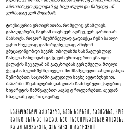
გვანცა, 27 წლის, -
ან უნდა დაასრულო ეგ ურთიერთობა,
ამოიძირკვო გულიდან ეგ სიყვარული და წახვიდე, ან
ვერსადაც ვერ მიდიხარ.
ტოქსიკურია ურთიერთობა, რომელიც გწამლავს,
განადგურებს, მაგრამ თავს ვერ აღწევ, ვერ გარბიხარ.
მახსოვს, როგორ შეუმჩნევლად გადაიქცა ჩემი სახლი
უცხო სხეულად, დამთრგუნველად, ამიტომ
ვმეცადინეობდი ბევრს, თბილისში სასწავლებლად
წასვლა სახლიდან გაქცევის ერთადერთი გზა იყო.
ქალაქის შეცვლამ ამ გაუცხოებას ვერ უშველა, მთელი
ქვეყანა სულისშემხუთველი, მომწამვლელი სახლი გახდა.
შენობებით, საცობში გაჭედილი სავსე ავტობუსებით,
ბაზარში მწვანილების დახლთან ჩაძინებული ქალებით,
სიგარეტის ნამწვავებით სავსე ტროტუარებით, აქედან
სწავლაზე ფიქრი დავიწყე.
ᲡᲐᲞᲠᲝᲢᲔᲡᲢᲝ ᲐᲥᲪᲘᲔᲑᲖᲔ, ᲑᲔᲕᲠ ᲮᲐᲚᲮᲨᲘ, ᲒᲐᲕᲘᲐᲖᲠᲔ, ᲠᲝᲛ
ᲛᲐᲘᲜᲪ ᲐᲠᲘᲡ ᲐᲥ ᲠᲐᲦᲐᲪ, ᲠᲐᲪ ᲘᲠᲐᲪᲘᲝᲜᲐᲚᲣᲠᲐᲓ ᲛᲘᲧᲕᲐᲠᲡ,
ᲓᲐ ᲐᲛ ᲡᲘᲧᲕᲐᲠᲣᲚᲡ, ᲕᲔᲠ ᲕᲨᲕᲔᲚᲘ ᲒᲐᲥᲪᲔᲕᲘᲗ.