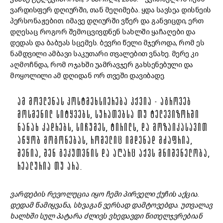
ვარდისფერ დღიურში, თან მეღიმება. ყდა სავსეა დისნეის
პერსონაჟებით. იმავე დღიურში ვწერ და განვიცდი, ერთ
დღესაც როგორ შემოცვივდნენ სახლში ყაჩაღები და
დედას და ბაბუას სცემეს. ბევრი წელი მჯეროდა, რომ ეს
ნამდვილი ამბავი საკუთარი თვალებით ვნახე. მერე კი
აღმოჩნდა, რომ ოჯახში უამრავჯერ გახსენებული და
მოყოლილი ამ დღიდან ორ თვეში დავიბადე.
ᲐᲛ ᲛᲝᲕᲚᲔᲜᲐᲡ ᲞᲝᲡᲢᲛᲔᲮᲡᲘᲔᲠᲔᲑᲐ ᲰᲥᲕᲘᲐ - ᲐᲒᲠᲝᲕᲔᲑ
ᲛᲝᲡᲛᲔᲜᲘᲚ ᲡᲘᲢᲧᲕᲔᲑᲡ, ᲡᲣᲠᲐᲗᲔᲑᲡᲐ ᲗᲣ ᲢᲔᲚᲔᲕᲘᲖᲝᲠᲨᲘ
ᲜᲐᲜᲐᲮ ᲙᲐᲓᲠᲔᲑᲡ, ᲡᲘᲩᲣᲛᲔᲡ, ᲢᲘᲠᲘᲚᲡ, ᲓᲐ ᲛᲝᲖᲐᲘᲙᲐᲡᲐᲕᲘᲗ
ᲐᲬᲧᲝᲑ ᲛᲝᲒᲝᲜᲔᲑᲐᲡ, ᲠᲝᲛᲔᲚᲘᲪ ᲘᲛᲓᲔᲜᲐᲓ ᲛᲫᲐᲤᲠᲘᲐ,
ᲨᲔᲜᲘᲐ, ᲨᲔᲜ ᲒᲔᲙᲣᲗᲕᲜᲘᲡ ᲓᲐ ᲐᲦᲐᲠᲪ ᲐᲥᲕᲡ ᲛᲜᲘᲨᲕᲜᲔᲚᲝᲑᲐ,
ᲠᲔᲐᲚᲣᲠᲘᲐ ᲗᲣ ᲐᲠᲐ.
ვარდების რევოლუცია იყო ჩემი პირველი ქუჩის აქცია.
დედამ წამიყვანა, სხვაგან ვერსად დამტოვებდა. უთვალავ
ხალხში სულ პატარა ძლივს ვხედავდი წითელჯვრებიან