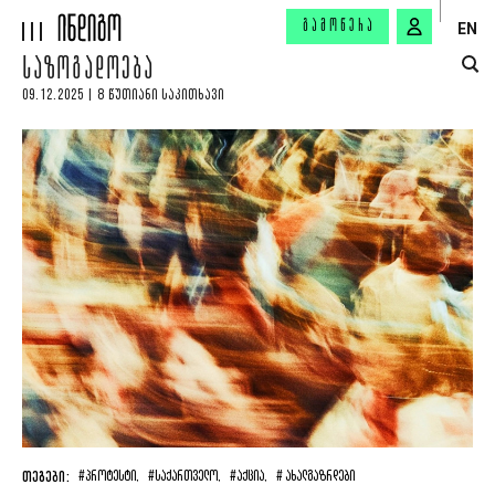
ᲒᲐᲛᲝᲬᲔᲠᲐ
EN
ᲡᲐᲖᲝᲒᲐᲓᲝᲔᲑᲐ
09.12.2025 | 8 ᲬᲣᲗᲘᲐᲜᲘ ᲡᲐᲙᲘᲗᲮᲐᲕᲘ
ᲗᲔᲒᲔᲑᲘ:
#ᲞᲠᲝᲢᲔᲡᲢᲘ,
#ᲡᲐᲥᲐᲠᲗᲕᲔᲚᲝ,
#ᲐᲥᲪᲘᲐ,
# ᲐᲮᲐᲚᲒᲐᲖᲠᲓᲔᲑᲘ