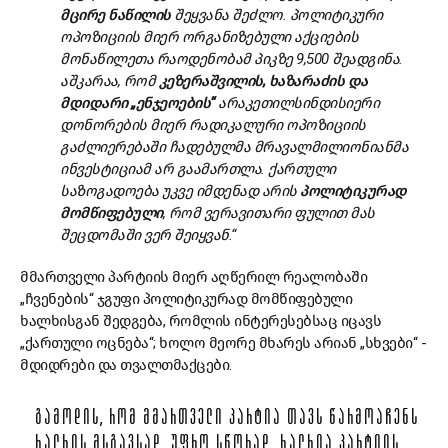
მცირე
ნაწილის
შეყვანა
შეძლო.
პოლიტიკური
ოპოზიციის
მიერ
ორგანიზებული
აქციების
მონაწილეთა
რაოდენობამ
პიკზე 9,500
შეადგინა.
აშკარაა,
რომ
კეზერაშვილის,
ხაზარაძის
და
მდიდარი „
ენჯეოების“
არაკეთილსინდისიერი
დონორების
მიერ
რადიკალური
ოპოზიციის
გაძლიერებაში
ჩადებულმა
მრავალმილიონიანმა
ინვესტიციამ
არ
გაამართლა.
ქართული
საზოგადოება
უკვე
იმდენად
არის
პოლიტიკურად
მომწიფებული
,
რომ
ვერავითარი
ფულით
მას
შეცდომაში
ვერ
შეიყვან.“
მმართველი პარტიის მიერ აღწერილ რეალობაში
„ჩვენების“ ჯგუფი პოლიტიკურად მომწიფებული
ხალხისგან შედგება, რომლის ინტერესებსაც იცავს
„ქართული ოცნება“; ხოლო მეორე მხარეს არიან „სხვები“ -
მდიდრები და თვალთმაქცები.
ᲒᲐᲛᲝᲓᲘᲡ, ᲠᲝᲛ ᲛᲛᲐᲠᲗᲕᲔᲚᲘ ᲞᲐᲠᲢᲘᲐ ᲗᲐᲕᲡ ᲬᲐᲠᲛᲝᲐᲩᲔᲜᲡ
ᲮᲐᲚᲮᲘᲡ ᲛᲡᲒᲐᲕᲡᲐᲓ. ᲣᲤᲠᲝ ᲡᲬᲝᲠᲐᲓ, ᲮᲐᲚᲮᲘᲐ ᲞᲐᲠᲢᲘᲘᲡ