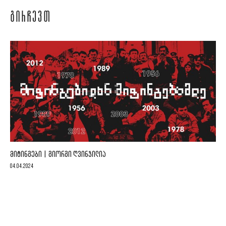
ᲒᲘᲠᲩᲔᲕᲗ
ᲛᲘᲢᲘᲜᲒᲔᲑᲘ | ᲒᲘᲝᲠᲒᲘ ᲦᲕᲘᲜᲯᲘᲚᲘᲐ
04.04.2024