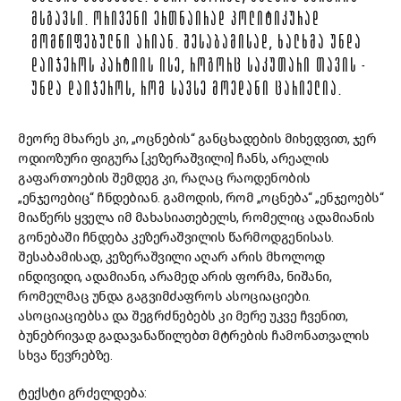
ᲛᲡᲒᲐᲕᲡᲘ. ᲝᲠᲘᲕᲔᲜᲘ ᲔᲠᲗᲜᲐᲘᲠᲐᲓ ᲞᲝᲚᲘᲢᲘᲙᲣᲠᲐᲓ
ᲛᲝᲛᲬᲘᲤᲔᲑᲣᲚᲜᲘ ᲐᲠᲘᲐᲜ. ᲨᲔᲡᲐᲑᲐᲛᲘᲡᲐᲓ, ᲮᲐᲚᲮᲛᲐ ᲣᲜᲓᲐ
ᲓᲐᲘᲯᲔᲠᲝᲡ ᲞᲐᲠᲢᲘᲘᲡ ᲘᲡᲔ, ᲠᲝᲒᲝᲠᲪ ᲡᲐᲙᲣᲗᲐᲠᲘ ᲗᲐᲕᲘᲡ -
ᲣᲜᲓᲐ ᲓᲐᲘᲯᲔᲠᲝᲡ, ᲠᲝᲛ ᲡᲐᲕᲡᲔ ᲛᲝᲔᲓᲐᲜᲘ ᲪᲐᲠᲘᲔᲚᲘᲐ.
მეორე მხარეს კი, „ოცნების“ განცხადების მიხედვით, ჯერ
ოდიოზური ფიგურა [კეზერაშვილი] ჩანს, არეალის
გაფართოების შემდეგ კი, რაღაც რაოდენობის
„ენჯეოებიც“ ჩნდებიან. გამოდის, რომ „ოცნება“ „ენჯეოებს“
მიაწერს ყველა იმ მახასიათებელს, რომელიც ადამიანის
გონებაში ჩნდება კეზერაშვილის წარმოდგენისას.
შესაბამისად, კეზერაშვილი აღარ არის მხოლოდ
ინდივიდი, ადამიანი, არამედ არის ფორმა, ნიშანი,
რომელმაც უნდა გაგვიმძაფროს ასოციაციები.
ასოციაციებსა და შეგრძნებებს კი მერე უკვე ჩვენით,
ბუნებრივად გადავანაწილებთ მტრების ჩამონათვალის
სხვა წევრებზე.
ტექსტი გრძელდება: