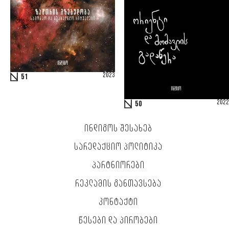
2023
51
2022
50
ᲘᲜᲓᲘᲒᲝᲡ ᲨᲔᲡᲐᲮᲔᲑ
ᲡᲐᲠᲔᲓᲐᲥᲪᲘᲝ ᲞᲝᲚᲘᲢᲘᲙᲐ
ᲞᲐᲠᲢᲜᲘᲝᲠᲔᲑᲘ
ᲠᲔᲙᲚᲐᲛᲘᲡ ᲒᲐᲜᲗᲐᲕᲡᲔᲑᲐ
ᲙᲝᲜᲢᲐᲥᲢᲘ
ᲬᲔᲡᲔᲑᲘ ᲓᲐ ᲞᲘᲠᲝᲑᲔᲑᲘ