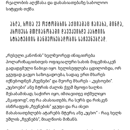
რეალობის აღქმასა და დახასიათებაზე საბოლოო
სიტყვის თქმა.
ᲐᲮᲚᲐ, ᲠᲝᲪᲐ 23 ᲝᲥᲢᲝᲛᲑᲠᲘᲡ ᲐᲥᲪᲘᲐᲛᲐᲪ ᲩᲐᲘᲐᲠᲐ, ᲛᲘᲜᲓᲐ,
ᲞᲠᲝᲪᲔᲡᲡ ᲛᲗᲚᲘᲐᲜᲝᲑᲐᲨᲘ ᲓᲐᲕᲣᲙᲕᲘᲠᲓᲔ ᲞᲐᲠᲢᲘᲘᲡ
ᲡᲢᲠᲐᲢᲔᲒᲘᲘᲡ ᲒᲐᲜᲛᲔᲝᲠᲔᲑᲐᲓᲝᲑᲘᲡ ᲡᲐᲩᲕᲔᲜᲔᲑᲚᲐᲓ.
„რუსული კანონის“ ხელმეორედ ინიციირება
პოლარიზაციისთვის ოფიციალური სახის მიცემისაკენ
გადადგმული ნაბიჯი იყო. ხელისუფლება ცდილობდა, ორ
ჯგუფად გაეყო საზოგადოება, სადაც ერთ მხარეს
იქნებოდნენ „ჩვენები“ და მეორე მხარეს - „უცხოები“.
„უცხოები“ ანუ მტრის ძალის ქვეშ მყოფი ხალხი.
შესაბამისად, საჭირო იყო, იმთავითვე თქმულიყო
„მკაფიოდ“, თუ რა ახასიათებს, რა სურს და რისკენ
ისწრაფვის „ჩვენების“ ჯგუფი და რა ისეთ
მახასიათებლებს ატარებს მტერი, ანუ „უცხო“ - რაც ხელს
უშლის „ჩვენებს“, მიაღწიოს მიზანს.