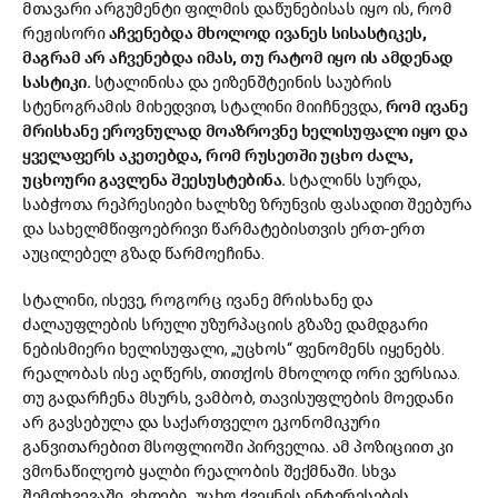
მთავარი არგუმენტი ფილმის დაწუნებისას იყო ის, რომ
რეჟისორი
აჩვენებდა
მხოლოდ
ივანეს
სისასტიკეს,
მაგრამ
არ
აჩვენებდა
იმას,
თუ
რატომ
იყო
ის
ამდენად
სასტიკი.
სტალინისა და ეიზენშტეინის საუბრის
სტენოგრამის მიხედვით, სტალინი მიიჩნევდა,
რომ
ივანე
მრისხანე
ეროვნულად
მოაზროვნე
ხელისუფალი
იყო
და
ყველაფერს
აკეთებდა,
რომ
რუსეთში
უცხო
ძალა,
უცხოური
გავლენა
შეესუსტებინა.
სტალინს სურდა,
საბჭოთა რეპრესიები ხალხზე ზრუნვის ფასადით შეებურა
და სახელმწიფოებრივი წარმატებისთვის ერთ-ერთ
აუცილებელ გზად წარმოეჩინა.
სტალინი, ისევე, როგორც ივანე მრისხანე და
ძალაუფლების სრული უზურპაციის გზაზე დამდგარი
ნებისმიერი ხელისუფალი, „უცხოს“ ფენომენს იყენებს.
რეალობას ისე აღწერს, თითქოს მხოლოდ ორი ვერსიაა.
თუ გადარჩენა მსურს, ვამბობ, თავისუფლების მოედანი
არ გავსებულა და საქართველო ეკონომიკური
განვითარებით მსოფლიოში პირველია. ამ პოზიციით კი
ვმონაწილეობ ყალბი რეალობის შექმნაში. სხვა
შემთხვევაში, ვხდები „უცხო ქვეყნის ინტერესების