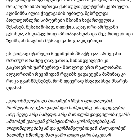
მოსკოვში იმართებოდა ქართული კულტურის კვირეული,
აღინიშნა ილია ჭავჭავაძის იუბილე, შესრულდა
პოლიფონიური სიმღერები მზიანი საქართველოს
შესახებ. შესაბამისად, თითქოს, აქაც ორი არჩევანი
გქონდა, ან დაჰყვებოდი პროპაგანდას და შეუერთდებოდი
ზეიმს, ან ხალხის მტრად გამოცხადდებოდი.
ეს ტოტალიტარული რეჟიმების პრაქტიკაა, არჩევანი
მინიმუმ ორამდე დაიყვანოს, სინამდვილეში კი
გაცხოვროს უარჩევნოდ - მხოლოდ ერთ რეალობაში.
ალგორითმი რეჟიმიდან რეჟიმს გადაეცემა მაშინაც კი,
როცა გვარწმუნებენ, რომ იდეურად სხვადასხვა მხარეს
დგანან.
„
უფლისწულები
და
ბოიარები [
რუსი
ფეოდალები],
რომლებსაც
აქვთ
დიდძალი
სიმდიდრე,
არ
აღელვებთ,
არც
მეფე,
არც
სამეფო,
არც
მართლმადიდებლობა;
უარს
ამბობენ
დაიცვან
ქრისტიანობა
ყირიმელებისგან,
ლივონიელებისგან
და
გერმანელებისგან,
ძალადობენ
ხალხზე.
სწორედ
მათ
გამო
დიდი
ცარი
საკუთარ