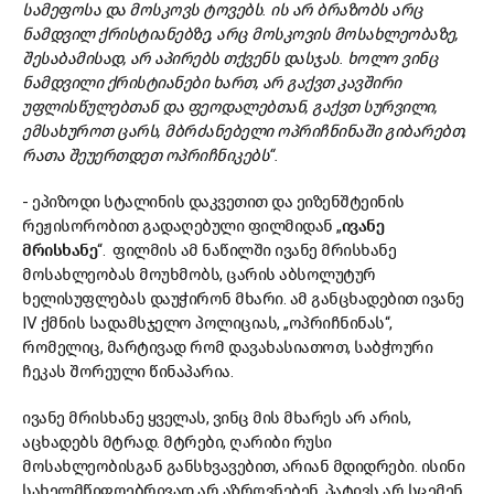
სამეფოსა
და
მოსკოვს
ტოვებს.
ის
არ
ბრაზობს
არც
ნამდვილ
ქრისტიანებზე,
არც
მოსკოვის
მოსახლეობაზე,
შესაბამისად,
არ
აპირებს
თქვენს
დასჯას.
ხოლო
ვინც
ნამდვილი
ქრისტიანები
ხართ,
არ
გაქვთ
კავშირი
უფლისწულებთან
და
ფეოდალებთან,
გაქვთ
სურვილი,
ემსახუროთ
ცარს,
მბრძანებელი
ოპრიჩნინაში
გიბარებთ,
რათა
შეუერთდეთ
ოპრიჩნიკებს
“.
- ეპიზოდი სტალინის დაკვეთით და ეიზენშტეინის
რეჟისორობით გადაღებული ფილმიდან „
ივანე
მრისხანე
“. ფილმის ამ ნაწილში ივანე მრისხანე
მოსახლეობას მოუხმობს, ცარის აბსოლუტურ
ხელისუფლებას დაუჭირონ მხარი. ამ განცხადებით ივანე
IV ქმნის სადამსჯელო პოლიციას, „ოპრიჩნინას“,
რომელიც, მარტივად რომ დავახასიათოთ, საბჭოური
ჩეკას შორეული წინაპარია.
ივანე მრისხანე ყველას, ვინც მის მხარეს არ არის,
აცხადებს მტრად. მტრები, ღარიბი რუსი
მოსახლეობისგან განსხვავებით, არიან მდიდრები. ისინი
სახელმწიფოებრივად არ აზროვნებენ, პატივს არ სცემენ