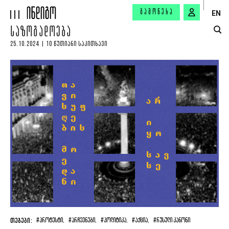
ᲒᲐᲛᲝᲬᲔᲠᲐ
EN
ᲡᲐᲖᲝᲒᲐᲓᲝᲔᲑᲐ
25.10.2024 | 10 ᲬᲣᲗᲘᲐᲜᲘ ᲡᲐᲙᲘᲗᲮᲐᲕᲘ
ᲗᲔᲒᲔᲑᲘ:
#ᲞᲠᲝᲢᲔᲡᲢᲘ,
#ᲐᲠᲩᲔᲕᲜᲔᲑᲘ,
#ᲞᲝᲚᲘᲢᲘᲙᲐ,
#ᲐᲥᲪᲘᲐ,
#ᲠᲣᲡᲣᲚᲘ ᲙᲐᲜᲝᲜᲘ