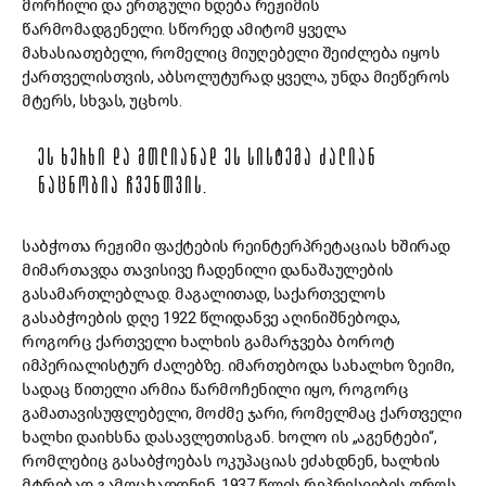
მორჩილი და ერთგული ხდება რეჟიმის
წარმომადგენელი. სწორედ ამიტომ ყველა
მახასიათებელი, რომელიც მიუღებელი შეიძლება იყოს
ქართველისთვის, აბსოლუტურად ყველა, უნდა მიეწეროს
მტერს, სხვას, უცხოს.
ᲔᲡ ᲮᲔᲠᲮᲘ ᲓᲐ ᲛᲗᲚᲘᲐᲜᲐᲓ ᲔᲡ ᲡᲘᲡᲢᲔᲛᲐ ᲫᲐᲚᲘᲐᲜ
ᲜᲐᲪᲜᲝᲑᲘᲐ ᲩᲕᲔᲜᲗᲕᲘᲡ.
საბჭოთა რეჟიმი ფაქტების რეინტერპრეტაციას ხშირად
მიმართავდა თავისივე ჩადენილი დანაშაულების
გასამართლებლად. მაგალითად, საქართველოს
გასაბჭოების დღე 1922 წლიდანვე აღინიშნებოდა,
როგორც ქართველი ხალხის გამარჯვება ბოროტ
იმპერიალისტურ ძალებზე. იმართებოდა სახალხო ზეიმი,
სადაც წითელი არმია წარმოჩენილი იყო, როგორც
გამათავისუფლებელი, მოძმე ჯარი, რომელმაც ქართველი
ხალხი დაიხსნა დასავლეთისგან. ხოლო ის „აგენტები“,
რომლებიც გასაბჭოებას ოკუპაციას ეძახდნენ, ხალხის
მტრებად გამოცხადდნენ. 1937 წლის რეპრესიების დროს,