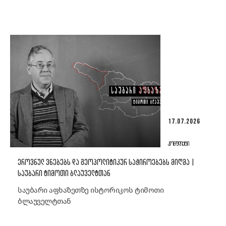
17.07.2026
ᲙᲝᲜᲤᲚᲘᲥᲢᲘ
ᲔᲠᲝᲕᲜᲣᲚ ᲕᲜᲔᲑᲔᲑᲡ ᲓᲐ ᲒᲔᲝᲞᲝᲚᲘᲢᲘᲙᲣᲠ ᲡᲐᲭᲘᲠᲝᲔᲑᲔᲑᲡ ᲛᲘᲦᲛᲐ |
ᲡᲐᲣᲑᲐᲠᲘ ᲢᲘᲛᲝᲗᲘ ᲑᲚᲐᲣᲕᲔᲚᲢᲗᲐᲜ
საუბარი აფხაზეთზე ისტორიკოს ტიმოთი
ბლაუველტთან