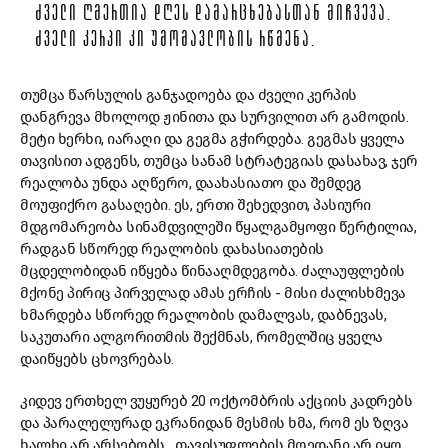
ᲫᲕᲔᲚᲘ ᲦᲛᲔᲠᲗᲘᲐ ᲓᲦᲔᲡ ᲓᲐᲛᲐᲠᲪᲮᲔᲑᲐᲡᲗᲐᲜ ᲛᲘᲩᲕᲔᲕᲐ.
ᲫᲕᲔᲚᲘ ᲙᲔᲠᲞᲘ ᲙᲘ ᲣᲛᲝᲛᲐᲕᲚᲝᲑᲘᲡ ᲠᲬᲛᲔᲜᲐ.
თუმცა წარსულის განჯადოება და ძველი კერპის
დანგრევა მხოლოდ ჟინითა და სურვილით არ გამოდის.
მეტი ხერხი, იარაღი და გეგმა გჭირდება. გეგმას ყველა
თავისით ადგენს, თუმცა სანამ სტრატეგიას დასახავ, ჯერ
რეალობა უნდა აღწერო, დაახასიათო და შემდეგ
მოუფიქრო გასაღები. ეს, ერთი შეხედვით, პასიური
მდგომარეობა სინამდვილეში წყალგამყოფი წერტილია,
რადგან სწორედ რეალობის დახასიათების
მცდელობიდან იწყება წინააღმდეგობა. ძალაუფლების
მქონე პირიც პირველად ამას ერჩის - მისი ძალისხმევა
ხმარდება სწორედ რეალობის დამალვას, დაბნევას,
საკუთარი ალგორითმის შექმნას, რომელშიც ყველა
დაიწყებს ცხოვრებას.
კიდევ ერთხელ ვუყურებ 20 ოქტომბრის აქციის კადრებს
და პარალელურად ეკრანიდან მესმის ხმა, რომ ეს ზღვა
ხალხი არ არსებობს. „თავისუფლების მოედანი არ იყო