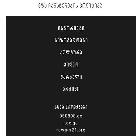
ᲛᲖᲐ ᲩᲐᲜᲐᲬᲔᲠᲔᲑᲘᲡ ᲞᲝᲚᲘᲢᲘᲙᲐ
ᲘᲡᲢᲝᲠᲘᲔᲑᲘ
ᲡᲐᲖᲝᲒᲐᲓᲝᲔᲑᲐ
ᲙᲣᲚᲢᲣᲠᲐ
ᲕᲘᲓᲔᲝ
ᲟᲣᲠᲜᲐᲚᲘ
ᲐᲠᲥᲘᲕᲘ
ᲡᲮᲕᲐ ᲞᲠᲝᲔᲥᲢᲔᲑᲘ
080808.ge
toc.ge
rewars21.org