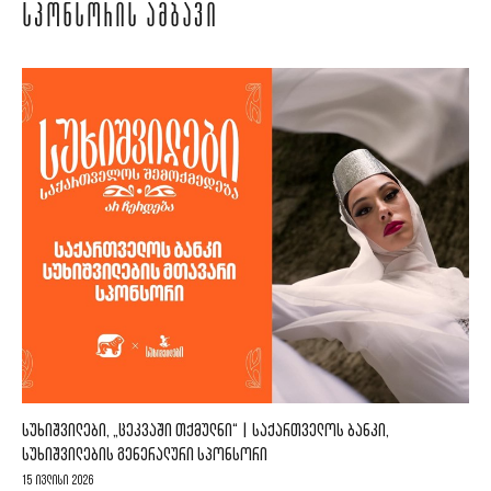
ᲡᲞᲝᲜᲡᲝᲠᲘᲡ ᲐᲛᲑᲐᲕᲘ
ᲡᲣᲮᲘᲨᲕᲘᲚᲔᲑᲘ, „ᲪᲔᲙᲕᲐᲨᲘ ᲗᲥᲛᲣᲚᲜᲘ“ | ᲡᲐᲥᲐᲠᲗᲕᲔᲚᲝᲡ ᲑᲐᲜᲙᲘ,
ᲡᲣᲮᲘᲨᲕᲘᲚᲔᲑᲘᲡ ᲒᲔᲜᲔᲠᲐᲚᲣᲠᲘ ᲡᲞᲝᲜᲡᲝᲠᲘ
15 ივლისი 2026