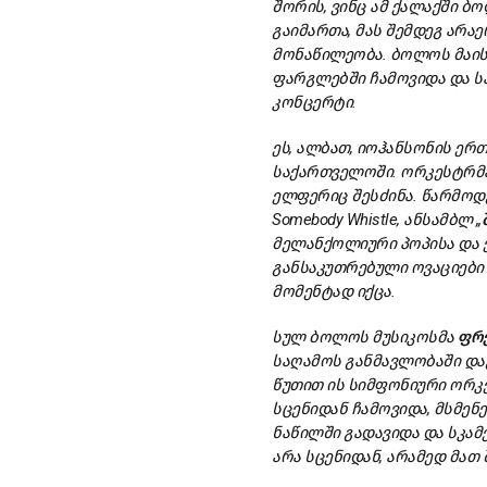
შორის,
ვინც
ამ
ქალაქში
ბ
გაიმართა,
მას
შემდეგ
არა
მონაწილეობა.
ბოლოს
მაი
ფარგლებში
ჩამოვიდა
და
ს
კონცერტი.
ეს,
ალბათ,
იოჰანსონის
ერთ
საქართველოში.
ორკესტრმ
ელფერიც
შესძინა.
წარმოდ
Somebody Whistle,
ანსამბლ „
მელანქოლიური
პოპისა
და
განსაკუთრებული
ოვაციები
მომენტად
იქცა.
სულ
ბოლოს
მუსიკოსმა
ფრ
საღამოს
განმავლობაში
და
წუთით
ის
სიმფონიური
ორკ
სცენიდან
ჩამოვიდა,
მსმენ
ნაწილში
გადავიდა
და
სკამ
არა
სცენიდან,
არამედ
მათ