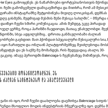
 in Her Eyes გამოიყენეს. ეს ნაწარმოები ფორტეპიანოსთვის მქონდ
ი. ჩემი გამომცემელი დამიკავშირდა და მითხრა, რომ ამ მუსიკი
კვირაში ინსტაგრამზე შეტყობინება მივიღე ლოიკისგან, დემნას
ღე გისმენს, მუდმივად მესმის შენი მუსიკა სახლში“, – მწერდა ი
დაიწყო ჩვენი ხშირი კომუნიკაცია. ამის შემდეგ, უკვე პირადად
ოველ ჯერზე, როცა პარიზში ჩავდიოდი, მათაც ვნახულობდი. შე
ონდონში, სხვა ადგილებშიც... დროთა განმავლობაში ძალიან
ბრები გავხდით. მათ ჰქონდათ სპეციალური მუსიკალური სია, Ba
ში იყო ჩართული და ონლაინ პლატფორმებზეც შეიძლებოდა მოსმ
აწყვიტეს და ეს საქმე მე მომანდეს, რის შედეგადაც ახალი, 30-
კეთე. იმავე პერიოდში Balenciaga-ს ჩვენებაზეც მიმიწვიეს, რ
 ᲬᲔᲕᲠᲔᲑᲘᲪ ᲛᲝᲜᲐᲬᲘᲚᲔᲝᲑᲓᲜᲔᲜ. ᲔᲡ
Ს ᲫᲐᲚᲘᲐᲜ ᲡᲐᲘᲜᲢᲔᲠᲔᲡᲝ ᲓᲐ ᲐᲛᲐᲦᲔᲚᲕᲔᲑᲔᲚᲘ
ანი ის იყო, რომ ჩვენი დაახლოება დაემთხვა Balenciaga-სთვის
რენდი მსოფლიო მოდის ინდუსტრიის მწვერვალზე იყო. დემნა 