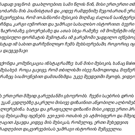
რადად
ვიცნობ.
დაახლოებით,
სამი
წლის
წინ,
მისი
ერთ-
ერთი
თბ
გობარმა
მის
პიანისტთან
და
კიდევ
რამდენიმე
მეგობართან
ერ
მკვირვებია,
რომ
იოჰანსონი
მუსიკის
მიღმაც
ძალიან
საინტერ
ჩნდა,
კარგი
იუმორით
და
უამრავი
სახალისო
ისტორიით.
ბევრი
ზაურობაზე,
ცხოვრებაზე
და
ათას
სხვა
რამეზე.
იმ
მომენტში
ინ
ოფესიული
ფორმატის
შემოტანა
იმ
გარემოში
უადგილო
იქნებოდ
უსტად
იმ
სახით
დარჩენილიყო
ჩემს
მეხსიერებაში,
როგორიც
იყ
ა
დაუგეგმავი.
ვქონდა
კომუნიკაცია
ინსტაგრამზე:
ხან
მისი
მუსიკის,
ხანაც Bale
შესახებ.
როცა
გავიგე,
რომ
თბილისში
ისევ
ჩამოდიოდა,
მივწე
რაზეც
სიამოვნებით
დამთანხმდა.
უკვე
შვედეთში
მყოფს,
ვიდე
ს
ერთ-
ერთ
მშვიდ
გარეუბანში
ცხოვრობს.
ჩვენი
საუბრის
დროს
ს
უკან
კედლებზე
გაკრული
მისივე
დიზაინით
აწყობილი
ალბომებ
ლიერებინა.
ხატვა
და
გრაფიკული
დიზაინი
მისი
კიდევ
ერთი
პრ
აც
მუსიკაშიც
იყენებს.
ჯეი-
ჯეის
ოთახის
ეს
ატმოსფერო
და
მშვიდ
ღაცით
ჰგავდა
კიდეც
მის
მუსიკას,
რომელიც,
ერთი
შეხედვით,
რადღებით
დაკვირვებისას
უამრავი
ისტორიის
შემცველია.