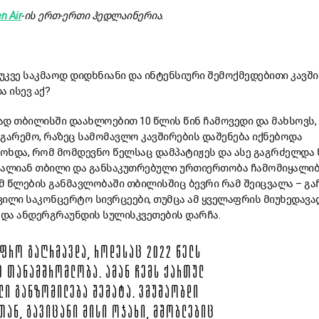
en Air
-
ის
ერთ-
ერთი
ჰედლაინერია.
უკვე საკმაოდ დიდხნიანი და ინტენსიური შემოქმედებითი კავშ
ა ისევ აქ?
ად თბილისში დაახლოებით 10 წლის წინ ჩამოვედი და მახსოვს, 
გარემო, რაზეც სამომავლო კავშირების დაშენება იქნებოდა
მოხდა, რომ მომდევნო წელსაც დამპატიჟეს და ასე გაგრძელდა
ძალიან თბილი და განსაკუთრებული ურთიერთობა ჩამომიყალი
მ წლების განმავლობაში თბილისშიც ბევრი რამ შეიცვალა – გა
ილი საკონცერტო სივრცეები, თუმცა ამ ყველაფრის მიუხედავა
და ანდერგრაუნდის სულისკვეთების დარჩა.
ᲣᲤᲠᲝ ᲒᲐᲦᲠᲛᲐᲕᲓᲐ, ᲠᲝᲓᲔᲡᲐᲪ 2022 ᲬᲔᲚᲡ
Ე ᲗᲐᲜᲐᲛᲨᲠᲝᲛᲚᲝᲑᲐ. ᲐᲛᲐᲜ ᲩᲔᲛᲡ ᲥᲐᲠᲗᲣᲚ
ᲚᲘ ᲒᲐᲜᲖᲝᲛᲘᲚᲔᲑᲐ ᲨᲔᲛᲐᲢᲐ. ᲕᲛᲣᲨᲐᲝᲑᲓᲘ
ᲗᲐᲜ, ᲒᲐᲕᲘᲪᲐᲜᲘ ᲛᲘᲡᲘ ᲝᲯᲐᲮᲘ, ᲛᲨᲝᲑᲚᲔᲑᲘᲪ