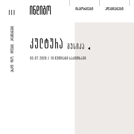
ᲘᲡᲢᲝᲠᲘᲔᲑᲘ
ᲐᲓᲐᲛᲘᲐᲜᲔᲑᲘ
ᲐᲮᲐᲚᲘ ᲓᲠᲝ, ᲘᲓᲔᲔᲑᲘ, ᲐᲓᲐᲛᲘᲐᲜᲔᲑᲘ.
ᲙᲣᲚᲢᲣᲠᲐ
ᲛᲣᲡᲘᲙᲐ
03.07.2026 | 10 ᲬᲣᲗᲘᲐᲜᲘ ᲡᲐᲙᲘᲗᲮᲐᲕᲘ