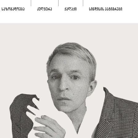
ᲡᲐᲖᲝᲒᲐᲓᲝᲔᲑᲐ
ᲙᲣᲚᲢᲣᲠᲐ
ᲥᲐᲚᲐᲥᲘ
ᲡᲘᲜᲓᲘᲡᲘᲡ ᲞᲐᲢᲘᲛᲠᲔᲑᲘ