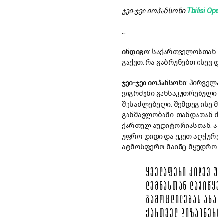
ჯეი-
ჯეი
იოჰანსონი
Tbilisi Op
...
ინდიგო
: საქართველოსთან 
გაქვთ. რა გაბრუნებთ ისევ დ
ჯეი-
ჯეი
იოჰანსონი
: პირველ
ვიგრძენი განსაკუთრებული 
შესაძლებელი. შემდეგ ისე 
განმავლობაში. თანდათან 
ქართულ აუდიტორიასთან. ა
უფრო დიდი და უკეთ აღჭურვ
ატმოსფერო მაინც მყუდრო 
ᲧᲕᲔᲚᲐᲤᲔᲠᲘ ᲙᲘᲓᲔᲕ 
ᲓᲔᲛᲜᲐᲡᲗᲐᲜ ᲓᲐᲕᲘᲬᲧ
ᲒᲐᲛᲝᲪᲓᲘᲚᲔᲑᲐᲡ ᲐᲮᲐ
ᲥᲐᲠᲗᲕᲔᲚ ᲓᲘᲖᲐᲘᲜᲔᲠ