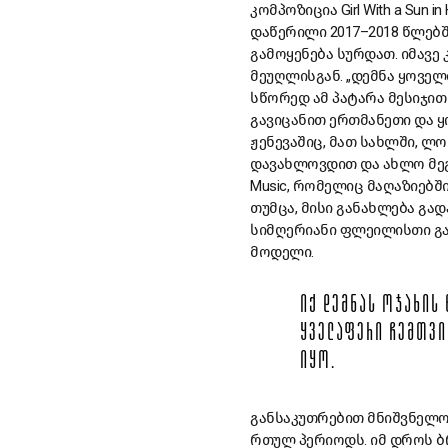
კომპოზიცია Girl With a Sun
დაწერილი 2017–2018 წლებშ
გამოყენება სურდათ. იმავე 
მეუღლისგან. „დემნა ყოველდ
სწორედ ამ პატარა მესიჯით 
გავიცანით ერთმანეთი და ყ
ჟენევაშიც, მათ სახლში, ლ
დავახლოვდით და ახლო მეგო
Music, რომელიც მაღაზიებ
თუმცა, მისი განახლება გად
სიმღერიანი ფლეილისთი გავა
მოდელი.
ᲘᲥ ᲓᲔᲛᲜᲐᲡ ᲝᲯᲐᲮᲘᲡ
ᲧᲕᲔᲚᲐᲤᲔᲠᲘ ᲩᲔᲛᲗᲕᲘ
ᲘᲧᲝ.
განსაკუთრებით მნიშვნელოვ
რთულ პერიოდს. იმ დროს ბ