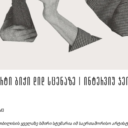
ᲠᲢᲘ ᲑᲘᲭᲘ ᲓᲘᲓ ᲡᲪᲔᲜᲐᲖᲔ | ᲘᲜᲢᲔᲠᲕᲘᲣ ᲯᲔ
ᲐᲫᲔ
თბილისის
ყველაზე
ხშირი
სტუმარია
იმ
საერთაშორისო
არტისტ