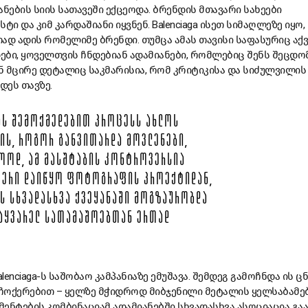
ნების სიის სათავეში ექცეოდა. ბრენდის მთავარი სახეები
სტი და კიმ კარდაშიანი იყვნენ. Balenciaga ისეთ სიმაღლეზე იყო,
ად ადის რომელიმე ბრენდი. თუმცა ამას თავისი საფასურიც აქვ
ბი, ყოველთვის ჩნდებიან ადამიანები, რომლებიც შენს შეცდო
 მცირე დეტალიც საკმარისია, რომ კრიტიკისა და სიძულვილის
დეს თავზე.
ᲜᲐᲡ ᲨᲔᲛᲝᲥᲛᲔᲓᲔᲑᲘᲗ ᲞᲠᲝᲪᲔᲡᲡ ᲐᲮᲚᲝᲡ
ᲪᲘᲡ, ᲠᲝᲒᲝᲠ ᲒᲐᲜᲕᲘᲗᲐᲠᲓᲐ ᲛᲝᲕᲚᲔᲜᲔᲑᲘ,
ᲝᲝᲓ, ᲐᲛ ᲛᲐᲡᲨᲢᲐᲑᲘᲡ ᲙᲝᲜᲢᲠᲝᲕᲔᲠᲡᲘᲐ
ᲤᲔᲠᲘ ᲓᲐᲘᲬᲧᲝ ᲤᲝᲢᲝᲒᲠᲐᲤᲘᲡ ᲞᲠᲝᲔᲥᲢᲘᲓᲐᲜ,
 ᲡᲮᲕᲐᲓᲐᲡᲮᲕᲐ ᲥᲕᲔᲧᲐᲜᲐᲨᲘ ᲛᲝᲒᲖᲐᲣᲠᲝᲑᲓᲐ
ᲡᲐᲧᲕᲐᲠᲔᲚ ᲡᲐᲗᲐᲛᲐᲨᲝᲔᲑᲗᲐᲜ ᲔᲠᲗᲐᲓ
enciaga-ს საშობაო კამპანიაზე ემუშავა. შემდეგ გამოჩნდა ის 
 ჩოქერებით – ყელზე მჭიდროდ მიბჯენილი მეტალის ყელსაბამე
ენტების კომბინაციამ ადამიანებში სხვადასხვა ასოციაცია გაა