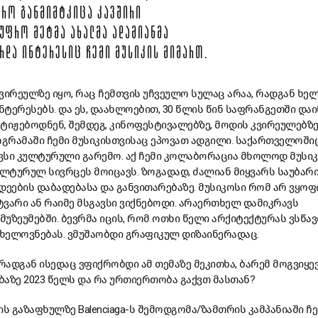
ᲤᲠᲝ ᲒᲐᲜᲛᲘᲛᲢᲙᲘᲪᲐ ᲙᲐᲕᲨᲘᲠᲘ
ᲣᲤᲠᲝ ᲛᲔᲢᲛᲐ ᲐᲮᲐᲚᲛᲐ ᲐᲓᲐᲛᲘᲐᲜᲛᲐ
ᲠᲓᲐ ᲘᲜᲢᲔᲠᲔᲡᲘᲪ ᲩᲔᲛᲘ ᲛᲣᲡᲘᲙᲘᲡ ᲛᲘᲛᲐᲠᲗ.
ვირეულზე იყო, რაც ჩემთვის უჩვეულო სულაც არაა, რადგან ხე
ტერესებს. და ეს, დაახლოებით, 30 წლის წინ საფრანგეთში დაი
ტიჟებოდნენ, შემდეგ, კინოფესტივალებზე, მოდის კვირეულებზე
გრამაში ჩემი მუსიკისთვისაც ეპოვათ ადგილი. საქართველოში
ვსი კულტურული გარემო. აქ ჩემი კოლაბორაცია მხოლოდ მუსიკ
ლტურულ სივრცეს მოიცავს. ზოგადად, ძალიან მიყვარს საუბარ
დეების დაბადებასა და განვითარებაზე. მუსიკოსი რომ არ ვყოფ
ვარი ან რაიმე მსგავსი ვიქნებოდი. არაერთხელ დამიკრავს
უზეუმებში. ბევრმა იცის, რომ ოთხი წელი არქიტექტურას ვსწა
 ხელოვნებას. ვმუშაობდი გრაფიკულ დიზაინერადაც.
 რადგან ისედაც ვფიქრობდი ამ თემაზე მეკითხა, ბარემ მოგვიყე
აზე 2023 წელს და რა ურთიერთობა გაქვთ მასთან?
ლის გაზაფხულზე Balenciaga-ს შემოდგომა/ზამთრის კამპანიაში ჩე