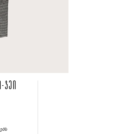
Ი-ᲯᲔᲘ
ებს