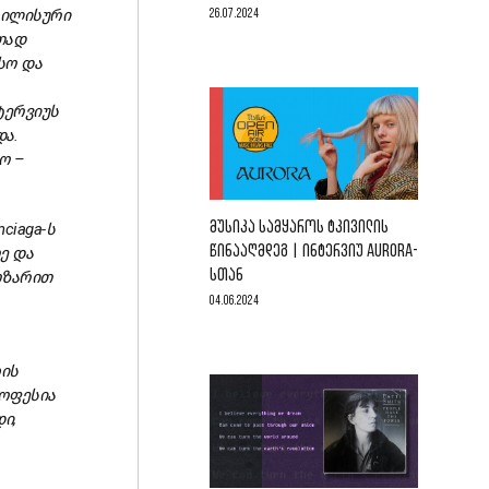
ილისური
26.07.2024
თად
ესო
და
ტერვიუს
ა.
ო –
ᲛᲣᲡᲘᲙᲐ ᲡᲐᲛᲧᲐᲠᲝᲡ ᲢᲙᲘᲕᲘᲚᲘᲡ
nciaga-
ს
ᲬᲘᲜᲐᲐᲦᲛᲓᲔᲒ | ᲘᲜᲢᲔᲠᲕᲘᲣ AURORA-
რე
და
ᲡᲗᲐᲜ
ოზარით
04.06.2024
ის
ოფესია
ი,