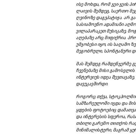
ისე
მოხდა,
რომ
ჯეი-
ჯეის
პი
ლაივის
შემდეგ,
საერთო
მე
ღვინოზე
დაგვპატიჟა.
არ
გა
სასიამოვნო
ადამიანი
აღმო
ვილაპარაკეთ
მუსიკაზე,
მოგ
აღებაზე
არც
მიფიქრია.
პრ
უმჯობესი
იყო,
ის
საღამო
ზ
მეგობრული,
სპონტანური
დ
მას
შემდეგ
რამდენჯერმე
გ
ჩვენებაზე
მისი
გამოსვლის
ინტერვიუს
იდეა
შევთავაზე,
დავუკავშირდი.
როგორც
თქვა,
სტოკჰოლმი
სამზარეულოში
იჯდა
და
მი
ყდების
ფოტოებიც
დამათვა
და
ინტერესის
სფეროა,
რას
თბილი
გარემო
თითქოს
რა
მინიმალისტური,
მაგრამ
ყუ