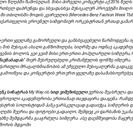
ოლო
წლებში
ჩამოსულან.
მისი
პირველი
კონცერტი
აქ 2016
წელს
ერთხელ
დაბრუნდა
და
სხვადასხვა
მუსიკალურ
პროექტში
მიიღო
სში
თბილისში
მოდის
კვირეულის (Mercedes-Benz Fashion Week Tbili
აქართველოს
ეროვნულ
სიმფონიურ
ორკესტრთან
ერთად
გამა
-
ერთი
ყველაზე
გამორჩეული
და
განსხვავებული
წარმოდგენა
ი
ა
მის
მუსიკას
ახალი
განზომილება,
სიღრმე
და
ოდნავ
აკადემიუ
გენის
ბოლოს,
ჯეი
ჯეიმ
მისი
ერთ-
ერთი
პოპულარული
სიმღერა, 
შავნაბადას
“
მიერ
შესრულებული
კრიმანჭულის
ფონზე
იმღერა.
ქართული
მრავალხმიანობის
ამ
უჩვეულო
მუსიკალურმა
გადაკვ
გამოიწვია
და
კონცერტის
ერთ-
ერთ
ყველაზე
დასამახსოვრებე
ენკ
სინატრას
My Way-
ის
სიდ
ვიშეზისეული
ვერსია
შეასრულა
დ
გროვილი
აკადემიურობა
ერთიანად
თავდაყირა
დააყენა.
რამდე
ესტრის
სოლისტიდან
პანკ-
ვარსკვლავად
გადაიქცა,
სიმღერის
დ
ელებს
შეერია
და
ფოტოები
გადაიღო,
შემდეგ
კი
დარბაზის
უკან
ებზე
შემდგარმა
გააგრძელა
სიმღერა.
ასე
დაემშვიდობა
მაყურე
შორის
მდგომი.