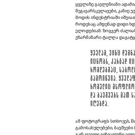
ყველაზე გავლენიანი ადამია
მეგავარსკვლავები, კანიე უე
მოდის ინდუსტრიაში იშვიათ
როდესაც ამდენად დიდი ხდე
ელოდებიან. ზოგჯერ ძალიან
უზარმაზარი ტალღა დაგატყ
ᲧᲕᲔᲚᲐᲛ, ᲕᲘᲜᲪ ᲓᲔᲛ
ᲘᲪᲜᲝᲑᲡ, ᲙᲐᲠᲒᲐᲓ Ი
ᲠᲝᲛᲚᲔᲑᲛᲐᲪ, ᲡᲐᲑᲝᲚ
ᲒᲐᲛᲝᲘᲬᲕᲘᲐ. ᲧᲕᲔᲚᲐ
ᲠᲝᲛᲔᲚᲘᲪ ᲛᲡᲝᲤᲚᲘᲝᲡ
ᲓᲐ ᲑᲐᲕᲨᲕᲔᲑᲡ ᲛᲐᲗ 
ᲘᲦᲔᲑᲓᲐ.
ამ ფოტოგრაფს სთხოვეს, Bal
გამოსახულებები, ბავშვები
გარკვეული ვიზუალური ელემ