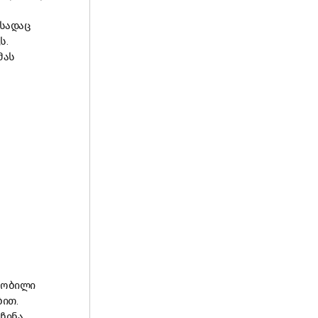
 სადაც
ს.
მას
ცნობილი
ბით.
ჩინა,