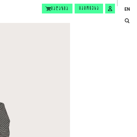
ᲒᲐᲛᲝᲬᲔᲠᲐ
ᲛᲐᲦᲐᲖᲘᲐ
EN