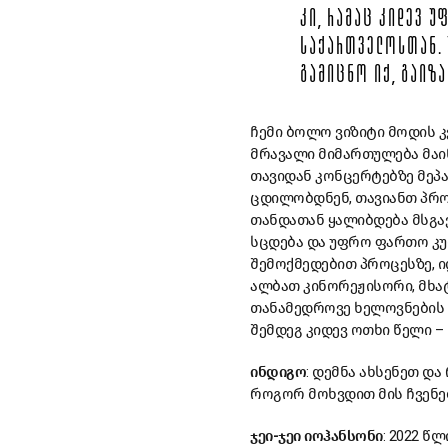
ᲙᲘ, ᲠᲐᲛᲐᲪ ᲙᲘᲓᲔᲕ Უ
ᲡᲐᲥᲐᲠᲗᲕᲔᲚᲝᲡᲗᲐᲜ. 
ᲒᲐᲛᲘᲪᲜᲝ ᲘᲥ, ᲒᲐᲘᲖᲐ
ჩემი ბოლო ვიზიტი მოდის კ
მრავალი მიმართულება მაინ
თავიდან კონცერტებზე მეპა
ცდილობდნენ, თავიანთ პრო
თანდათან ყალიბდება მსგა
სცდება და უფრო ფართო კუ
შემოქმედებით პროცესზე, ი
ალბათ კინორეჟისორი, მხატ
თანამედროვე ხელოვნების მ
შემდეგ კიდევ ოთხი წელი –
ინდიგო
: დემნა ახსენეთ და
როგორ მოხვდით მის ჩვენებ
ჯეი-
ჯეი
იოჰანსონი
: 2022 წ