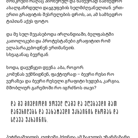
მოსკოვში რაღაც პიონერულ და ნახევრად სამხედრო
ახალგაზრდული დაჯგუფების ხელმძღვანელთან. ერთ-
ერთი გრაფიტის შესრულების დროს, აი, ამ სამხედრო
ტიპთან აქვს ფოტო.
და მე სულ მევასებოდა ირლანდიაში, ბელფასტში
კათოლიკები და პროტესტანები გრაფიტით რომ
ელაპარაკებოდნენ ერთმანეთს.
სხვაგანაც ბევრგან.
ხოდა, დავუწყეთ დევნა. აბა, როგორ.
კომუნას უქმნიდნენ, ფაქტიურად – ბევრი რუსი რო
ვერაზეა და ბევრი რუსული გრაფიტი ხვდება, კარგია,
მშობლიურ გარემოში რო იგრძნოს თავი?
ᲓᲐ ᲛᲔ ᲛᲘᲕᲓᲘᲝᲓᲘ ᲧᲝᲕᲔᲚ ᲦᲐᲛᲔ ᲓᲐ ᲕᲦᲔᲑᲐᲕᲓᲘ ᲛᲐᲗ
ᲓᲐᲬᲔᲠᲘᲚᲔᲑᲡ ᲓᲐ ᲕᲐᲮᲐᲢᲐᲕᲓᲘ ᲣᲙᲠᲐᲘᲜᲘᲡ ᲓᲠᲝᲨᲐᲡ ᲓᲐ
ᲡᲚᲐᲕᲐ ᲣᲙᲠᲐᲘᲜᲘᲡ.
პეტრიაშვილის კუთხეში ჰქონდა ამ ზაგულის უზარმაზარი