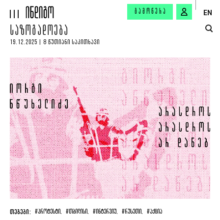
ᲒᲐᲛᲝᲬᲔᲠᲐ
EN
ᲡᲐᲖᲝᲒᲐᲓᲝᲔᲑᲐ
19.12.2025 | 8 ᲬᲣᲗᲘᲐᲜᲘ ᲡᲐᲙᲘᲗᲮᲐᲕᲘ
ᲗᲔᲒᲔᲑᲘ:
#ᲞᲠᲝᲢᲔᲡᲢᲘ,
#ᲗᲑᲘᲚᲘᲡᲘ,
#ᲘᲜᲢᲔᲠᲕᲘᲣ,
#ᲠᲣᲡᲔᲗᲘ,
#ᲐᲥᲪᲘᲐ