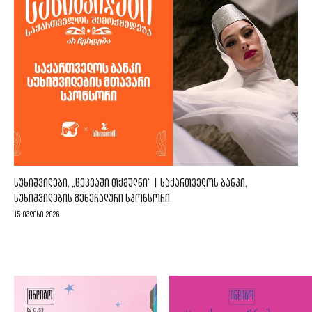
ᲡᲣᲮᲘᲨᲕᲘᲚᲔᲑᲘ, „ᲪᲔᲙᲕᲐᲨᲘ ᲗᲥᲛᲣᲚᲜᲘ“ | ᲡᲐᲥᲐᲠᲗᲕᲔᲚᲝᲡ ᲑᲐᲜᲙᲘ,
ᲡᲣᲮᲘᲨᲕᲘᲚᲔᲑᲘᲡ ᲒᲔᲜᲔᲠᲐᲚᲣᲠᲘ ᲡᲞᲝᲜᲡᲝᲠᲘ
15 ივლისი 2026