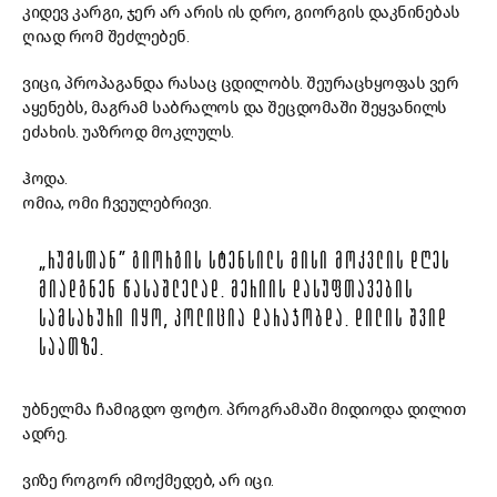
კიდევ კარგი, ჯერ არ არის ის დრო, გიორგის დაკნინებას
ღიად რომ შეძლებენ.
ვიცი, პროპაგანდა რასაც ცდილობს. შეურაცხყოფას ვერ
აყენებს, მაგრამ საბრალოს და შეცდომაში შეყვანილს
ეძახის. უაზროდ მოკლულს.
ჰოდა.
ომია, ომი ჩვეულებრივი.
„ᲠᲣᲛᲡᲗᲐᲜ” ᲒᲘᲝᲠᲒᲘᲡ ᲡᲢᲔᲜᲡᲘᲚᲡ ᲛᲘᲡᲘ ᲛᲝᲙᲕᲚᲘᲡ ᲓᲦᲔᲡ
ᲛᲘᲐᲓᲒᲜᲔᲜ ᲬᲐᲡᲐᲨᲚᲔᲚᲐᲓ. ᲛᲔᲠᲘᲘᲡ ᲓᲐᲡᲣᲤᲗᲐᲕᲔᲑᲘᲡ
ᲡᲐᲛᲡᲐᲮᲣᲠᲘ ᲘᲧᲝ, ᲞᲝᲚᲘᲪᲘᲐ ᲓᲐᲠᲐᲯᲝᲑᲓᲐ. ᲓᲘᲚᲘᲡ ᲨᲕᲘᲓ
ᲡᲐᲐᲗᲖᲔ.
უბნელმა ჩამიგდო ფოტო. პროგრამაში მიდიოდა დილით
ადრე.
ვიზე როგორ იმოქმედებ, არ იცი.