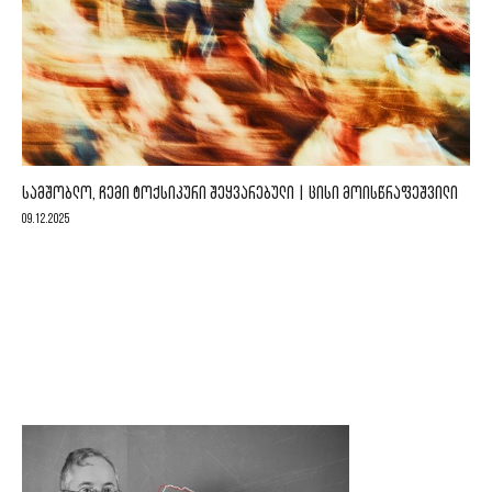
ᲡᲐᲛᲨᲝᲑᲚᲝ, ᲩᲔᲛᲘ ᲢᲝᲥᲡᲘᲙᲣᲠᲘ ᲨᲔᲧᲕᲐᲠᲔᲑᲣᲚᲘ | ᲪᲘᲡᲘ ᲛᲝᲘᲡᲬᲠᲐᲤᲔᲨᲕᲘᲚᲘ
09.12.2025