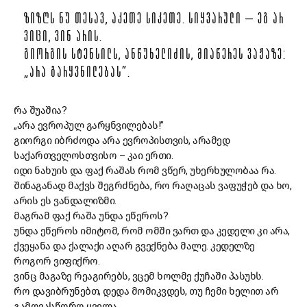
ᲖᲘᲖᲦᲡ ᲜᲣ ᲗᲔᲡᲐᲕ, ᲐᲙᲔᲗᲔ ᲡᲘᲙᲔᲗᲔ. ᲡᲘᲧᲕᲐᲠᲣᲚᲘ – ᲔᲒ ᲐᲠ
ᲕᲘᲪᲘ, ᲕᲘᲜ ᲐᲠᲘᲡ.
ᲒᲘᲝᲠᲒᲘᲡ ᲡᲢᲔᲜᲡᲘᲚᲡ, ᲐᲜᲬᲣᲮᲔᲚᲘᲫᲘᲡ, ᲛᲘᲐᲬᲔᲠᲔᲡ ᲕᲐᲟᲐᲖᲔ:
„ᲐᲠᲐ ᲒᲐᲠᲧᲕᲜᲘᲚᲔᲑᲐᲡ”.
რა შუაშია?
„არა ევროპულ გარყნვილებას!”
გიორგი იბრძოდა არა ევროპისთვის, არამედ
საქართველოსთვისო – კაი ერთი.
იდი ნახუის და ფაქ რაშას რომ ვწერ, უხერხულობაა რა.
შინაგანად მაქვს შეგრძნება, რო რაღაცას ვაფუჭებ და ხო,
არის ეს ვანდალიზმი.
მაგრამ ფაქ რაშა უნდა ეწეროს?
უნდა ეწეროს იმიტომ, რომ ომში ვართ და კედელი კი არა,
ქვეყანა და ქალაქი აღარ გვექნება მალე. კედელზე
როგორ ვიფიქრო.
ვინც მაგაზე რეაგირებს, ვცემ ხოლმე ქუჩაში პასუხს.
რო დავიბრუნებთ, დედა მომიკვდეს, თუ ჩემი ხელით არ
გამოვასწორო ყველა.