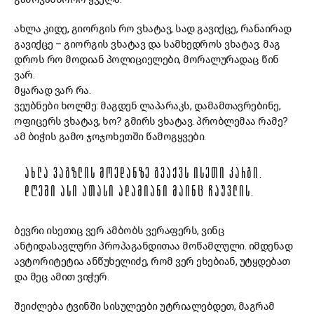
ახლა კიდე, გიორგის რო ვხატავ, სად გავიქცე, რანაირად
გავიქცე – გიორგის ვხატავ და სამხედროს ვხატავ. მაგ
დროს რო მოდიან პოლიციელები, მორალურადაც წინ
ვარ.
მყარად ვარ რა.
ვეუბნები ხოლმე: მაგდენ ლაპარაკს, დამამთავრებინე,
ოფიცერს ვხატავ, ხო? გმირს ვხატავ. პრობლემაა რამე?
ამ ბიჭის გამო ჯოჯოხეთში წამოგყვები.
ᲐᲮᲚᲐ ᲕᲐᲒᲖᲚᲘᲡ ᲛᲝᲔᲓᲐᲜᲖᲔ ᲒᲕᲐᲥᲕᲡ ᲘᲡᲔᲗᲘ ᲙᲐᲠᲒᲘ.
ᲓᲦᲔᲨᲘ ᲐᲡᲘ ᲐᲗᲐᲡᲘ ᲐᲓᲐᲛᲘᲐᲜᲘ ᲛᲐᲘᲜᲪ ᲩᲐᲣᲕᲚᲘᲡ.
ბევრი ისეთიც ვერ ამბობს ვერაფერს, ვინც
ანტიდასავლური პროპაგანდითაა მოწამლული. იმდენად
ავტორიტეტია ანწუხელიძე, რომ ვერ ეხებიან, უტყდებათ
და მეც ამით ვიჭერ.
შეიძლება ტვინში სისულეები უტრიალებდეთ, მაგრამ