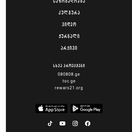
ᲡᲐᲖᲝᲒᲐᲓᲝᲔᲑᲐ
ᲙᲣᲚᲢᲣᲠᲐ
ᲕᲘᲓᲔᲝ
ᲟᲣᲠᲜᲐᲚᲘ
ᲐᲠᲥᲘᲕᲘ
ᲡᲮᲕᲐ ᲞᲠᲝᲔᲥᲢᲔᲑᲘ
080808.ge
toc.ge
rewars21.org