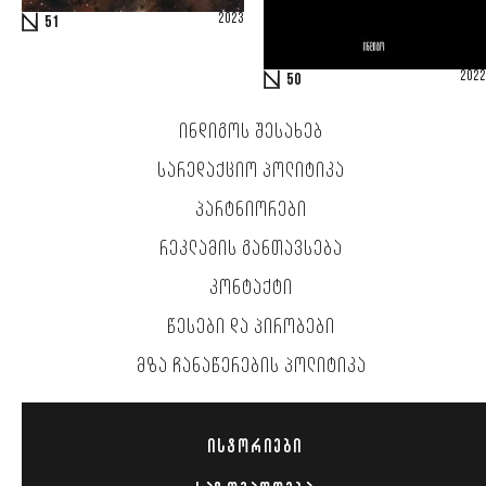
2023
51
2022
50
ᲘᲜᲓᲘᲒᲝᲡ ᲨᲔᲡᲐᲮᲔᲑ
ᲡᲐᲠᲔᲓᲐᲥᲪᲘᲝ ᲞᲝᲚᲘᲢᲘᲙᲐ
ᲞᲐᲠᲢᲜᲘᲝᲠᲔᲑᲘ
ᲠᲔᲙᲚᲐᲛᲘᲡ ᲒᲐᲜᲗᲐᲕᲡᲔᲑᲐ
ᲙᲝᲜᲢᲐᲥᲢᲘ
ᲬᲔᲡᲔᲑᲘ ᲓᲐ ᲞᲘᲠᲝᲑᲔᲑᲘ
ᲛᲖᲐ ᲩᲐᲜᲐᲬᲔᲠᲔᲑᲘᲡ ᲞᲝᲚᲘᲢᲘᲙᲐ
ᲘᲡᲢᲝᲠᲘᲔᲑᲘ