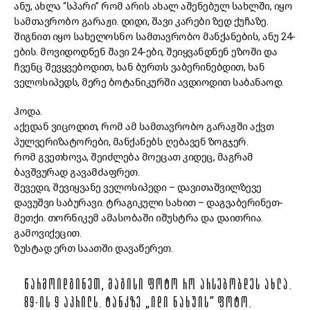
ანუ, ახლა “სპარი” რომ არის ახალ აშენებულ სახლში, იყო
სამთავრობო გარაჟი. დიდი, შავი კარები ზედ ქუჩაზე.
შიგნით იყო სახელოსნო სამთავრობო მანქანების, ანუ 24-
ების. მოვიდოდნენ შავი 24-ები, შეიყვანდნენ ეზოში და
ჩვენც შევყვებოდით, ხან ბურთს ვაბერინებდით, ხან
ველოსიპედს, მერე ბოტანიკურში ავდიოდით საბანაოდ.
ჰოდა.
აქედან ვიცოდით, რომ ამ სამთავრობო გარაჟში აქვთ
პულვერიზატორები, მანქანებს ღებავენ ზოგჯერ.
რომ გვეთხოვა, შეიძლება მოეცათ კიდეც, მაგრამ
ბავშვურად გავამძაფრეთ.
შევედი, შევიყვანე ველოსიპედი – დავითაშვილზევე
დავუშვი საბურავი. ტრაგიკული სახით – დაგვაბერინეთ-
მეთქი. თორნიკემ ამასობაში იშუსტრა და დაითრია.
გამოვიქეცით.
ზუსტად ერთ საათში დავაწერეთ.
ᲬᲐᲠᲛᲝᲘᲓᲒᲘᲜᲔᲗ, ᲛᲐᲒᲘᲡᲘ ᲤᲝᲢᲝ ᲠᲝ ᲐᲠᲡᲔᲑᲝᲑᲓᲔᲡ ᲐᲮᲚᲐ.
89-ᲘᲡ 9 ᲐᲞᲠᲘᲚᲡ. ᲢᲐᲜᲙᲖᲔ „ᲘᲓᲘ ᲜᲐᲮᲣᲘᲡ” ᲤᲝᲢᲝ.