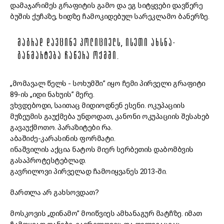
დამაჯარიმეს გრაფიტის გამო და ეგ სიტყვები დავწერე
ბუშის ქუჩაზე, ხიდზე ჩამოკიდებულ სარეკლამო ბანერზე.
ᲛᲐᲒᲠᲐᲓ ᲓᲐᲕᲪᲘᲜᲔ ᲞᲝᲚᲘᲪᲘᲔᲚᲡ, ᲘᲡᲔᲗᲘ ᲐᲮᲡᲜᲐ-
ᲒᲐᲜᲛᲐᲠᲢᲔᲑᲐ ᲩᲐᲬᲔᲠᲐ ᲝᲥᲛᲨᲘ.
„მომავალ წელს - სოხუმში” იყო ჩემი პირველი გრაფიტი
89-ის „იდი ნახუის” მერე.
ვხვდებოდი, საითაც მიდიოდნენ ესენი. ოკუპაციის
მუზეუმის გაუქმება უნდოდათ, კანონი ოკუპაციის შესახებ
გავაუქმოთო. პარაზიტები რა.
აბაშიძე-კარასინის ფორმატი.
ინაშვილის აქცია ნატოს მიერ სერბეთის დაბომბვის
გასაპროტესტებლად.
გავრილოვი პირველად ჩამოიყვანეს 2013-ში.
მართლა არ გახსოვდათ?
მოსკოვის „დინამო” მოიწვიეს ამხანაგურ მატჩზე. იმათ