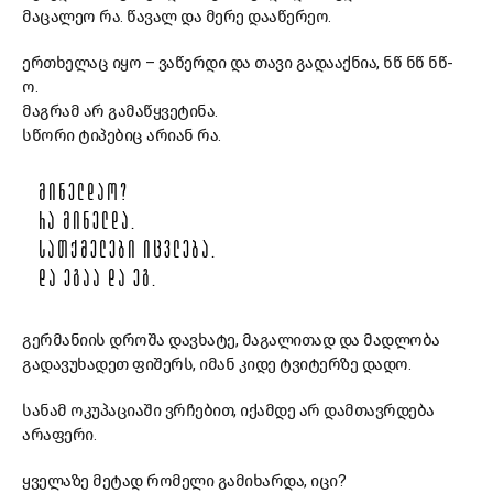
მაცალეო რა. წავალ და მერე დააწერეო.
ერთხელაც იყო – ვაწერდი და თავი გადააქნია, ნწ ნწ ნწ-
ო.
მაგრამ არ გამაწყვეტინა.
სწორი ტიპებიც არიან რა.
ᲛᲘᲜᲔᲚᲓᲐᲝ?
ᲠᲐ ᲛᲘᲜᲔᲚᲓᲐ.
ᲡᲐᲗᲥᲛᲔᲚᲔᲑᲘ ᲘᲪᲕᲚᲔᲑᲐ.
ᲓᲐ ᲔᲒᲐᲐ ᲓᲐ ᲔᲒ.
გერმანიის დროშა დავხატე, მაგალითად და მადლობა
გადავუხადეთ ფიშერს, იმან კიდე ტვიტერზე დადო.
სანამ ოკუპაციაში ვრჩებით, იქამდე არ დამთავრდება
არაფერი.
ყველაზე მეტად რომელი გამიხარდა, იცი?