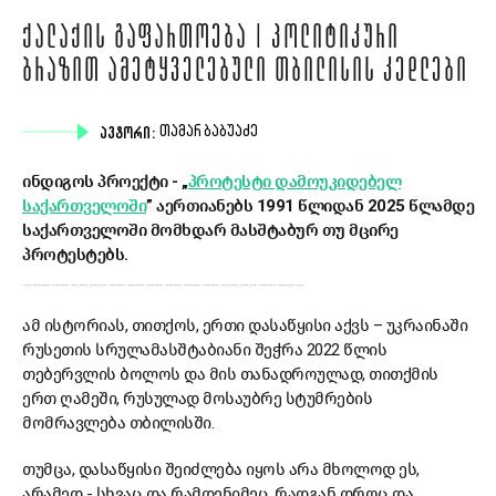
ᲥᲐᲚᲐᲥᲘᲡ ᲒᲐᲤᲐᲠᲗᲝᲔᲑᲐ | ᲞᲝᲚᲘᲢᲘᲙᲣᲠᲘ
ᲑᲠᲐᲖᲘᲗ ᲐᲛᲔᲢᲧᲕᲔᲚᲔᲑᲣᲚᲘ ᲗᲑᲘᲚᲘᲡᲘᲡ ᲙᲔᲓᲚᲔᲑᲘ
ᲐᲕᲢᲝᲠᲘ:
ᲗᲐᲛᲐᲠ ᲑᲐᲑᲣᲐᲫᲔ
ინდიგოს პროექტი - „
პროტესტი
დამოუკიდებელ
საქართველოში
” აერთიანებს 1991 წლიდან 2025 წლამდე
საქართველოში მომხდარ მასშტაბურ თუ მცირე
პროტესტებს.
______________________________
ამ ისტორიას, თითქოს, ერთი დასაწყისი აქვს – უკრაინაში
რუსეთის სრულამასშტაბიანი შეჭრა 2022 წლის
თებერვლის ბოლოს და მის თანადროულად, თითქმის
ერთ ღამეში, რუსულად მოსაუბრე სტუმრების
მომრავლება თბილისში.
თუმცა, დასაწყისი შეიძლება იყოს არა მხოლოდ ეს,
არამედ - სხვაც და რამდენიმეც, რადგან დროც და