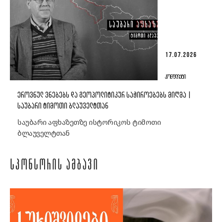
17.07.2026
ᲙᲝᲜᲤᲚᲘᲥᲢᲘ
ᲔᲠᲝᲕᲜᲣᲚ ᲕᲜᲔᲑᲔᲑᲡ ᲓᲐ ᲒᲔᲝᲞᲝᲚᲘᲢᲘᲙᲣᲠ ᲡᲐᲭᲘᲠᲝᲔᲑᲔᲑᲡ ᲛᲘᲦᲛᲐ |
ᲡᲐᲣᲑᲐᲠᲘ ᲢᲘᲛᲝᲗᲘ ᲑᲚᲐᲣᲕᲔᲚᲢᲗᲐᲜ
საუბარი აფხაზეთზე ისტორიკოს ტიმოთი
ბლაუველტთან
ᲡᲞᲝᲜᲡᲝᲠᲘᲡ ᲐᲛᲑᲐᲕᲘ