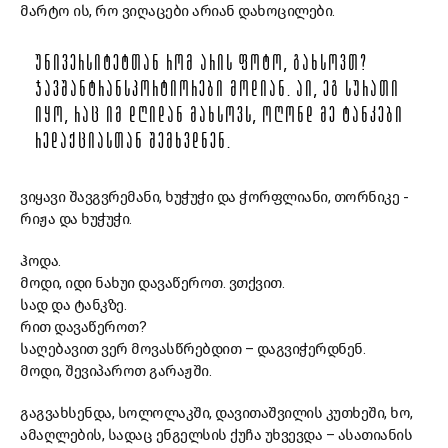
მარტო ის, რო ვიღაცები არიან დახოცილები.
ᲣᲜᲘᲕᲔᲠᲡᲘᲢᲔᲢᲗᲐᲜ ᲠᲝᲛ ᲐᲠᲘᲡ ᲤᲝᲢᲝ, ᲒᲐᲮᲡᲝᲕᲗ?
ᲯᲐᲕᲨᲐᲜᲢᲠᲐᲜᲡᲞᲝᲠᲢᲘᲝᲠᲔᲑᲘ ᲛᲝᲓᲘᲐᲜ. ᲐᲘ, ᲔᲒ ᲡᲣᲠᲐᲗᲘ
ᲘᲧᲝ, ᲠᲐᲪ ᲘᲛ ᲓᲦᲘᲓᲐᲜ ᲛᲐᲮᲡᲝᲕᲡ, ᲝᲦᲝᲜᲓ ᲛᲔ ᲢᲐᲜᲙᲔᲑᲘ
ᲠᲔᲓᲐᲥᲪᲘᲐᲡᲗᲐᲜ ᲨᲔᲛᲮᲕᲓᲜᲔᲜ.
ვიყავი შავგვრემანი, ხუჭუჭი და ჭორფლიანი, თორნიკე -
რიჟა და ხუჭუჭი.
ჰოდა.
მოდი, იდი ნახუი დავაწეროთ. ვთქვით.
სად და ტანკზე.
რით დავაწეროთ?
საღებავით ვერ მოვასწრებდით – დაგვიჭერდნენ.
მოდი, შევიპაროთ გარაჟში.
გაგვახსენდა, სოლოლაკში, დავითაშვილის კუთხეში, ხო,
ამაღლების, სადაც ენგელსის ქუჩა უხვევდა – ასათიანის