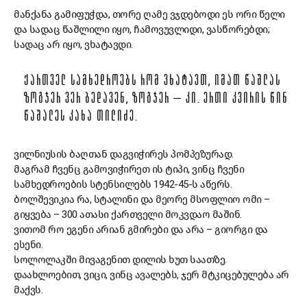
მანქანა გამიფუჭდა, თორე ღამე ვჯდებოდი ეს ორი წელი
და სადაც წაშლილი იყო, ჩამოვუვლიდი, ვასწორებდი;
სადაც არ იყო, ვხატავდი.
ᲥᲐᲠᲗᲕᲔᲚ ᲡᲐᲛᲮᲔᲓᲠᲝᲔᲑᲡ ᲠᲝᲛ ᲕᲮᲐᲢᲐᲕᲗ, ᲘᲛᲐᲗ ᲬᲐᲨᲚᲐᲡ
ᲖᲝᲒᲯᲔᲠ ᲕᲔᲠ ᲑᲔᲓᲐᲕᲔᲜ, ᲖᲝᲒᲯᲔᲠ – ᲙᲘ. ᲔᲠᲗᲘ ᲙᲕᲘᲠᲘᲡ ᲬᲘᲜ
ᲬᲐᲨᲐᲚᲔᲡ ᲙᲐᲮᲐ ᲗᲘᲚᲘᲫᲔ.
ვილნიუსის ბაღთან დაგვიჭირეს პომპეზურად.
მაგრამ ჩვენც გამოვიჭირეთ ის ტიპი, ვინც ჩვენი
სამხედროების სტენსილებს 1942-45-ს აწერს.
ბოლშევიკია რა, სტალინი და მეორე მსოფლიო ომი –
გიყვება – 300 ათასი ქართველი მოკვდაო მაშინ.
ვითომ რო ეგენი არიან გმირები და არა – გიორგი და
ესენი.
სოლოლაკში მივაგენით დილის ხუთ საათზე.
დაახლოებით, ვიცი, ვინც ავალებს, ჯერ მტკიცებულება არ
მაქვს.