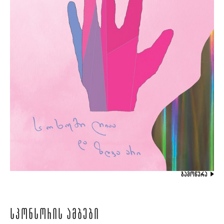
ᲒᲐᲛᲝᲬᲔᲠᲐ
ᲡᲞᲝᲜᲡᲝᲠᲘᲡ ᲐᲛᲑᲔᲑᲘ