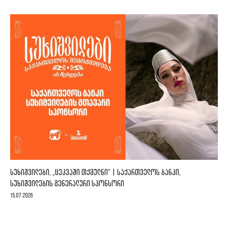
ᲡᲣᲮᲘᲨᲕᲘᲚᲔᲑᲘ, „ᲪᲔᲙᲕᲐᲨᲘ ᲗᲥᲛᲣᲚᲜᲘ“ | ᲡᲐᲥᲐᲠᲗᲕᲔᲚᲝᲡ ᲑᲐᲜᲙᲘ,
ᲡᲣᲮᲘᲨᲕᲘᲚᲔᲑᲘᲡ ᲒᲔᲜᲔᲠᲐᲚᲣᲠᲘ ᲡᲞᲝᲜᲡᲝᲠᲘ
15.07.2026