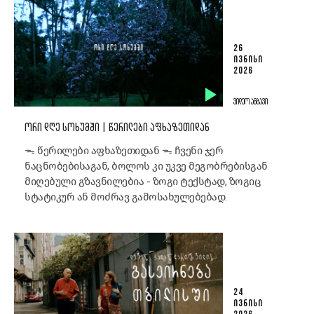
26
ᲘᲕᲜᲘᲡᲘ
2026
ᲕᲘᲓᲔᲝ ᲐᲛᲑᲐᲕᲘ
ᲝᲠᲘ ᲓᲦᲔ ᲡᲝᲮᲣᲛᲨᲘ | ᲬᲔᲠᲘᲚᲔᲑᲘ ᲐᲤᲮᲐᲖᲔᲗᲘᲓᲐᲜ
ᯓ წერილები აფხაზეთიდან ᯓ ჩვენი ჯერ
ნაცნობებისაგან, ბოლოს კი უკვე მეგობრებისგან
მიღებული გზავნილებია - ზოგი ტექსტად, ზოგიც
სტატიკურ ან მოძრავ გამოსახულებებად.
24
ᲘᲕᲜᲘᲡᲘ