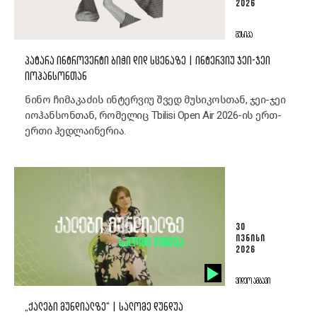
2026
ᲛᲣᲡᲘᲙᲐ
ᲞᲐᲢᲐᲠᲐ ᲘᲜᲢᲠᲝᲕᲔᲠᲢᲘ ᲑᲘᲭᲘ ᲓᲘᲓ ᲡᲪᲔᲜᲐᲖᲔ | ᲘᲜᲢᲔᲠᲕᲘᲣ ᲯᲔᲘ-ᲯᲔᲘ
ᲘᲝᲰᲐᲜᲡᲝᲜᲗᲐᲜ
ნინო ჩიმაკაძის ინტერვიუ შვედ მუსიკოსთან, ჯეი-ჯეი
იოჰანსონთან, რომელიც Tbilisi Open Air 2026-ის ერთ-
ერთი ჰედლაინერია.
30
ᲘᲕᲜᲘᲡᲘ
2026
ᲕᲘᲓᲔᲝ ᲐᲛᲑᲐᲕᲘ
„ᲥᲐᲚᲔᲑᲘ ᲛᲣᲜᲓᲘᲐᲚᲖᲔ“ | ᲡᲐᲚᲝᲛᲔ ᲓᲣᲜᲓᲣᲐ