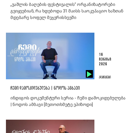
„ვაშლის ბაღების ფესტივალის“ ორგანიზატორები
გვიყვებიან, რა ხდებოდა 31 მაისს საოკუპაციო ხაზთან
მდებარე სოფელ მეჯვრისხევში
16
ᲘᲕᲜᲘᲡᲘ
2026
ᲐᲓᲐᲛᲘᲐᲜᲔᲑᲘ
ᲩᲔᲛᲘ ᲓᲐᲛᲝᲙᲘᲓᲔᲑᲣᲚᲔᲑᲐ | ᲜᲝᲓᲝᲡ ᲐᲛᲑᲐᲕᲘ
ინდიგოს დოკუმენტური სერია - ჩემი დამოკიდებულება
| ნოდოს ამბავი [მეთოთხმეტე ეპიზოდი]