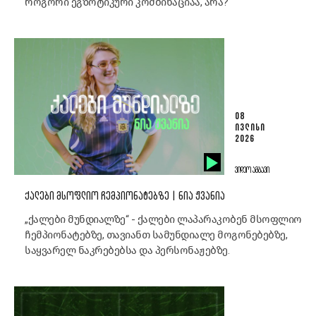
როგორი ეგზოტიკური კომბინაციაა, არა?
08
ᲘᲕᲚᲘᲡᲘ
2026
ᲕᲘᲓᲔᲝ ᲐᲛᲑᲐᲕᲘ
ᲥᲐᲚᲔᲑᲘ ᲛᲡᲝᲤᲚᲘᲝ ᲩᲔᲛᲞᲘᲝᲜᲐᲢᲔᲑᲖᲔ | ᲜᲘᲐ ᲟᲕᲐᲜᲘᲐ
„ქალები მუნდიალზე“ - ქალები ლაპარაკობენ მსოფლიო
ჩემპიონატებზე, თავიანთ სამუნდიალე მოგონებებზე,
საყვარელ ნაკრებებსა და პერსონაჟებზე.