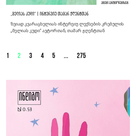
ᲐᲛᲑᲔᲑᲘ ᲞᲐᲠᲢᲜᲘᲝᲠᲔᲑᲘᲡᲒᲐᲜ
„ᲛᲔᲚᲘᲐᲡ ᲙᲣᲓᲘ“ | ᲘᲜᲢᲔᲠᲕᲘᲣ ᲗᲐᲛᲐᲠ ᲟᲦᲔᲜᲢᲗᲐᲜ
ზვიად კვარაცხელიას ინტერვიუ ლექსების კრებულის
„მელიას კუდი“ ავტორთან, თამარ ჟღენტთან
1
2
3
4
5
...
275