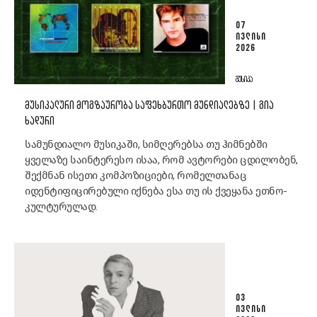
07
ᲘᲕᲚᲘᲡᲘ
2026
ᲛᲣᲡᲘᲙᲐ
ᲛᲣᲡᲘᲙᲐᲚᲣᲠᲘ ᲛᲝᲒᲖᲐᲣᲠᲝᲑᲐ ᲡᲐᲤᲔᲮᲑᲣᲠᲗᲝ ᲛᲣᲜᲓᲘᲐᲚᲔᲑᲖᲔ | ᲒᲘᲐ
ᲮᲐᲓᲣᲠᲘ
სამუნდიალო მუსიკაში, სიმღერებსა თუ ჰიმნებში
ყველაზე საინტერესო ისაა, რომ ავტორები ცდილობენ,
შექმნან ისეთი კომპოზიციები, რომელთანაც
იდენტიფიცირებული იქნება ესა თუ ის ქვეყანა ეთნო-
კულტურულად.
03
ᲘᲕᲚᲘᲡᲘ