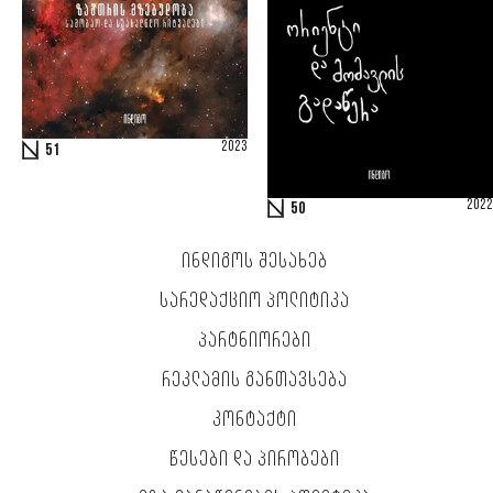
2023
51
2022
50
ᲘᲜᲓᲘᲒᲝᲡ ᲨᲔᲡᲐᲮᲔᲑ
ᲡᲐᲠᲔᲓᲐᲥᲪᲘᲝ ᲞᲝᲚᲘᲢᲘᲙᲐ
ᲞᲐᲠᲢᲜᲘᲝᲠᲔᲑᲘ
ᲠᲔᲙᲚᲐᲛᲘᲡ ᲒᲐᲜᲗᲐᲕᲡᲔᲑᲐ
ᲙᲝᲜᲢᲐᲥᲢᲘ
ᲬᲔᲡᲔᲑᲘ ᲓᲐ ᲞᲘᲠᲝᲑᲔᲑᲘ