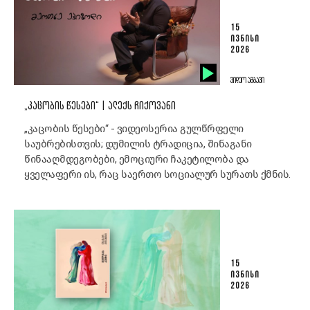
15
ᲘᲕᲜᲘᲡᲘ
2026
ᲕᲘᲓᲔᲝ ᲐᲛᲑᲐᲕᲘ
„ᲙᲐᲪᲝᲑᲘᲡ ᲬᲔᲡᲔᲑᲘ“ | ᲐᲚᲔᲥᲡ ᲩᲘᲥᲝᲕᲐᲜᲘ
„კაცობის წესები“ - ვიდეოსერია გულწრფელი
საუბრებისთვის; დუმილის ტრადიცია, შინაგანი
წინააღმდეგობები, ემოციური ჩაკეტილობა და
ყველაფერი ის, რაც საერთო სოციალურ სურათს ქმნის.
15
ᲘᲕᲜᲘᲡᲘ
2026