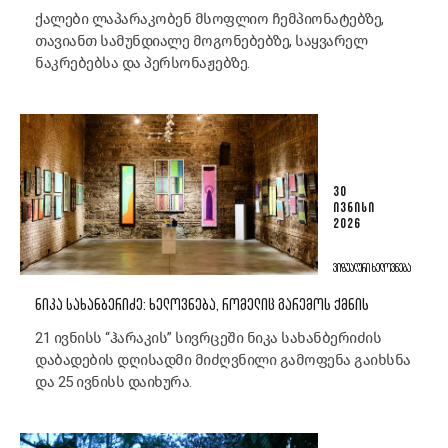
ქალები ლაპარაკობენ მსოფლიო ჩემპიონატებზე,
თავიანთ სამუნდიალე მოგონებებზე, საყვარელ
ნაკრებებსა და პერსონაჟებზე.
30
ᲘᲕᲜᲘᲡᲘ
2026
ᲕᲘᲖᲣᲐᲚᲣᲠᲘ ᲮᲔᲚᲝᲕᲜᲔᲑᲐ
ᲜᲘᲙᲐ ᲡᲐᲮᲐᲜᲑᲔᲠᲘᲫᲔ: ᲮᲔᲚᲝᲕᲜᲔᲑᲐ, ᲠᲝᲛᲔᲚᲘᲪ ᲒᲐᲠᲔᲛᲝᲡ ᲥᲛᲜᲘᲡ
21 ივნისს “ჰარაკის” სივრცეში ნიკა სახანბერიძის
დაბადების დღისადმი მიძღვნილი გამოფენა გაიხსნა
და 25 ივნისს დაიხურა.