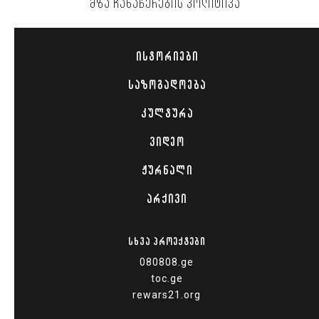
ᲛᲖᲐ ᲩᲐᲜᲐᲬᲔᲠᲔᲑᲘᲡ ᲞᲝᲚᲘᲢᲘᲙᲐ
ᲘᲡᲢᲝᲠᲘᲔᲑᲘ
ᲡᲐᲖᲝᲒᲐᲓᲝᲔᲑᲐ
ᲙᲣᲚᲢᲣᲠᲐ
ᲕᲘᲓᲔᲝ
ᲟᲣᲠᲜᲐᲚᲘ
ᲐᲠᲥᲘᲕᲘ
ᲡᲮᲕᲐ ᲞᲠᲝᲔᲥᲢᲔᲑᲘ
080808.ge
toc.ge
rewars21.org