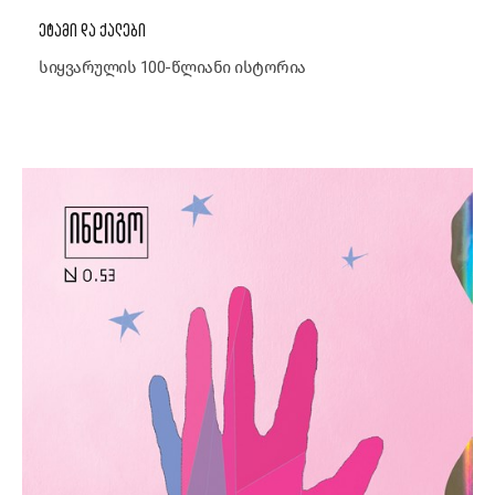
ᲔᲢᲐᲛᲘ ᲓᲐ ᲥᲐᲚᲔᲑᲘ
სიყვარულის 100-წლიანი ისტორია