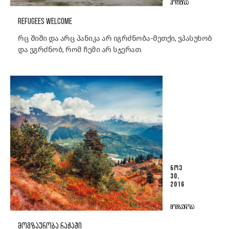
ᲞᲝᲚᲘᲢᲘᲙᲐ
REFUGEES WELCOME
რც შიში და არც პანიკა არ იგრძნობა-მეთქი, ვპასუხობ
და ვგრძნობ, რომ ჩემი არ სჯერათ.
ᲜᲝᲔ
30,
2016
ᲛᲝᲒᲖᲐᲣᲠᲝᲑᲐ
ᲛᲝᲒᲖᲐᲣᲠᲝᲑᲐ ᲠᲐᲭᲐᲨᲘ