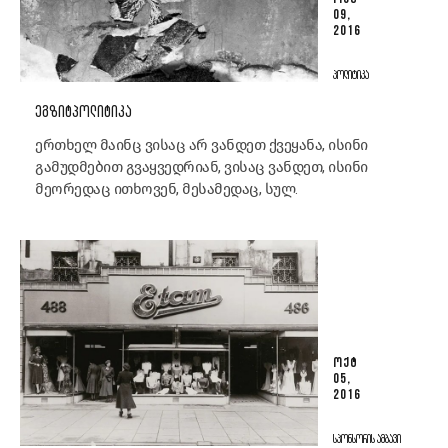
09,
2016
ᲞᲝᲚᲘᲢᲘᲙᲐ
ᲔᲒᲖᲘᲢᲞᲝᲚᲘᲢᲘᲙᲐ
ერთხელ მაინც ვისაც არ ვანდეთ ქვეყანა, ისინი
გამუდმებით გვაყვედრიან, ვისაც ვანდეთ, ისინი
მეორედაც ითხოვენ, მესამედაც, სულ.
ᲝᲥᲢ
05,
2016
ᲡᲞᲝᲜᲡᲝᲠᲘᲡ ᲐᲛᲑᲐᲕᲘ