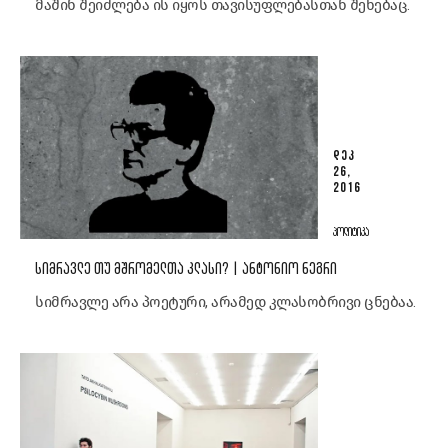
მაშინ შეიძლება ის იყოს თავისუფლებასთან შეხებაც.
ᲓᲔᲙ
26,
2016
ᲞᲝᲚᲘᲢᲘᲙᲐ
ᲡᲘᲛᲠᲐᲕᲚᲔ ᲗᲣ ᲛᲨᲠᲝᲛᲔᲚᲗᲐ ᲙᲚᲐᲡᲘ? | ᲐᲜᲢᲝᲜᲘᲝ ᲜᲔᲒᲠᲘ
სიმრავლე არა პოეტური, არამედ კლასობრივი ცნებაა.