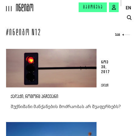
ᲒᲐᲛᲝᲬᲔᲠᲐ
EN
#ᲘᲜᲓᲘᲒᲝ N12
ᲣᲙᲐᲜ
ᲜᲝᲔ
30,
2017
ᲥᲐᲚᲐᲥᲘ
ᲥᲐᲚᲐᲥᲘ, ᲠᲝᲒᲝᲠᲪ ᲐᲠᲩᲔᲕᲐᲜᲘ
შუქნიშანი მანქანების მოძრაობას არ შეაფერხებს?