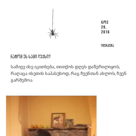
ᲜᲝᲔ
29,
2016
ᲚᲘᲢᲔᲠᲐᲢᲣᲠᲐ
ᲠᲐᲢᲝᲛ ᲔᲡ ᲡᲐᲛᲘ ᲚᲔᲥᲡᲘ?
სამივე ისე იკითხება, თითქოს დღეს დაწერილიყოს,
რაღაცა ისეთის საპასუხოდ, რაც ჩვენთან ახლოს, ჩვენ
გარშემოა.