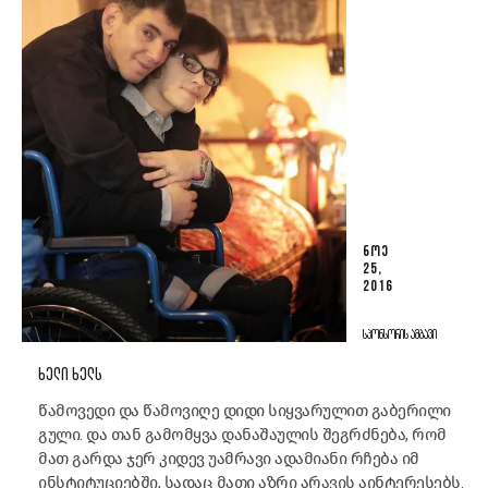
ᲜᲝᲔ
25,
2016
ᲡᲞᲝᲜᲡᲝᲠᲘᲡ ᲐᲛᲑᲐᲕᲘ
ᲮᲔᲚᲘ ᲮᲔᲚᲡ
წამოვედი და წამოვიღე დიდი სიყვარულით გაბერილი
გული. და თან გამომყვა დანაშაულის შეგრძნება, რომ
მათ გარდა ჯერ კიდევ უამრავი ადამიანი რჩება იმ
ინსტიტუციებში, სადაც მათი აზრი არავის აინტერესებს.