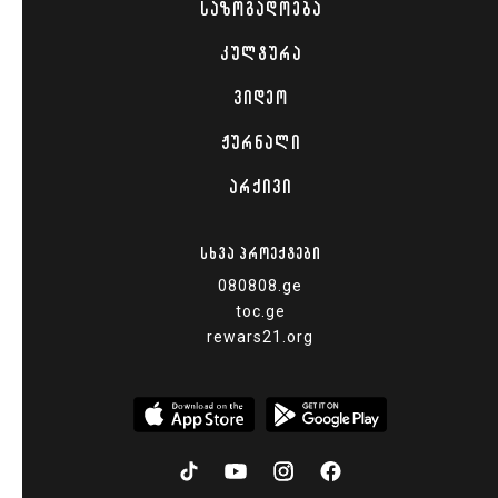
ᲡᲐᲖᲝᲒᲐᲓᲝᲔᲑᲐ
ᲙᲣᲚᲢᲣᲠᲐ
ᲕᲘᲓᲔᲝ
ᲟᲣᲠᲜᲐᲚᲘ
ᲐᲠᲥᲘᲕᲘ
ᲡᲮᲕᲐ ᲞᲠᲝᲔᲥᲢᲔᲑᲘ
080808.ge
toc.ge
rewars21.org