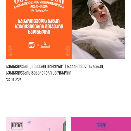
ᲡᲣᲮᲘᲨᲕᲘᲚᲔᲑᲘ, „ᲪᲔᲙᲕᲐᲨᲘ ᲗᲥᲛᲣᲚᲜᲘ“ | ᲡᲐᲥᲐᲠᲗᲕᲔᲚᲝᲡ ᲑᲐᲜᲙᲘ,
ᲡᲣᲮᲘᲨᲕᲘᲚᲔᲑᲘᲡ ᲒᲔᲜᲔᲠᲐᲚᲣᲠᲘ ᲡᲞᲝᲜᲡᲝᲠᲘ
ივლ 15, 2026