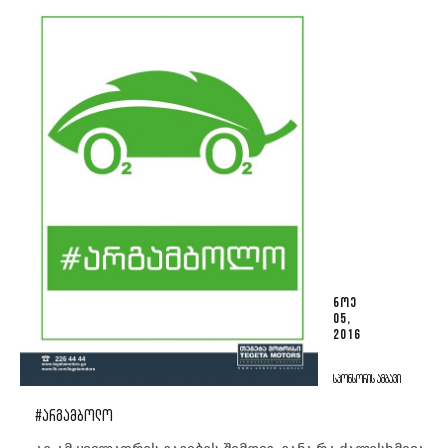
ᲜᲝᲔ
05,
2016
ᲡᲞᲝᲜᲡᲝᲠᲘᲡ ᲐᲛᲑᲐᲕᲘ
#ᲐᲠᲒᲐᲛᲑᲝᲚᲝ