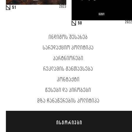
2023
51
2022
50
ᲘᲜᲓᲘᲒᲝᲡ ᲨᲔᲡᲐᲮᲔᲑ
ᲡᲐᲠᲔᲓᲐᲥᲪᲘᲝ ᲞᲝᲚᲘᲢᲘᲙᲐ
ᲞᲐᲠᲢᲜᲘᲝᲠᲔᲑᲘ
ᲠᲔᲙᲚᲐᲛᲘᲡ ᲒᲐᲜᲗᲐᲕᲡᲔᲑᲐ
ᲙᲝᲜᲢᲐᲥᲢᲘ
ᲬᲔᲡᲔᲑᲘ ᲓᲐ ᲞᲘᲠᲝᲑᲔᲑᲘ
ᲛᲖᲐ ᲩᲐᲜᲐᲬᲔᲠᲔᲑᲘᲡ ᲞᲝᲚᲘᲢᲘᲙᲐ
ᲘᲡᲢᲝᲠᲘᲔᲑᲘ