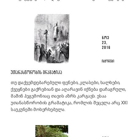
ᲜᲝᲔ
23,
2016
ᲘᲡᲢᲝᲠᲘᲔᲑᲘ
ᲣᲗᲐᲜᲐᲡᲬᲝᲠᲝᲑᲘᲡ ᲒᲠᲐᲛᲐᲢᲘᲙᲐ
თუ დაქვემდებარებული ფენები, კლასები, ხალხები,
ქვეყნები გაქრებიან და აღარავინ იქნება დაჩაგრული,
მაშინ ჰეგემონიაც თავის აზრს კარგავს. ესაა
უთანასწორობის გრამატიკა, რომლის შეცვლა არც XXI
საუკუნეში მოხერხებულა.