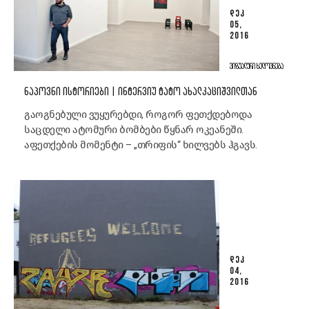
ᲓᲔᲙ
05,
2016
ᲕᲘᲖᲣᲐᲚᲣᲠᲘ ᲮᲔᲚᲝᲕᲜᲔᲑᲐ
ᲜᲐᲞᲝᲕᲜᲘ ᲘᲡᲢᲝᲠᲘᲔᲑᲘ | ᲘᲜᲢᲔᲠᲕᲘᲣ ᲢᲐᲢᲝ ᲐᲮᲐᲚᲙᲐᲪᲘᲨᲕᲘᲚᲗᲐᲜ
გაოგნებული ვუყურებდი, როგორ ფეთქდებოდა
საცდელი ატომური ბომბები წყნარ ოკეანეში.
აფეთქების მომენტი – „თრიფის“ ხილვებს ჰგავს.
ᲓᲔᲙ
04,
2016