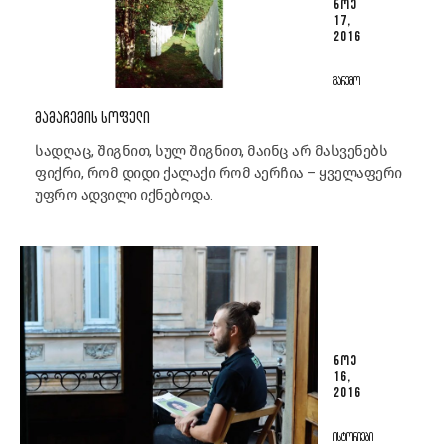
ᲜᲝᲔ
17,
2016
ᲒᲐᲠᲔᲛᲝ
ᲛᲐᲛᲐᲩᲔᲛᲘᲡ ᲡᲝᲤᲔᲚᲘ
სადღაც, შიგნით, სულ შიგნით, მაინც არ მასვენებს
ფიქრი, რომ დიდი ქალაქი რომ აერჩია – ყველაფერი
უფრო ადვილი იქნებოდა.
ᲜᲝᲔ
16,
2016
ᲘᲡᲢᲝᲠᲘᲔᲑᲘ