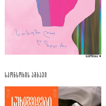
ᲒᲐᲛᲝᲬᲔᲠᲐ
ᲡᲞᲝᲜᲡᲝᲠᲘᲡ ᲐᲛᲑᲐᲕᲘ