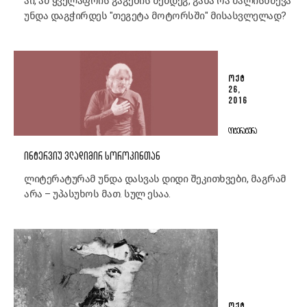
აი, ამ ყველაფრის გაგების შემდეგ, განა რა ძალისხმევა
უნდა დაგჭირდეს "თეგეტა მოტორსში" მისასვლელად?
ᲝᲥᲢ
26,
2016
ᲚᲘᲢᲔᲠᲐᲢᲣᲠᲐ
ᲘᲜᲢᲔᲠᲕᲘᲣ ᲕᲚᲐᲓᲘᲛᲘᲠ ᲡᲝᲠᲝᲙᲘᲜᲗᲐᲜ
ლიტერატურამ უნდა დასვას დიდი შეკითხვები, მაგრამ
არა – უპასუხოს მათ. სულ ესაა.
ᲝᲥᲢ